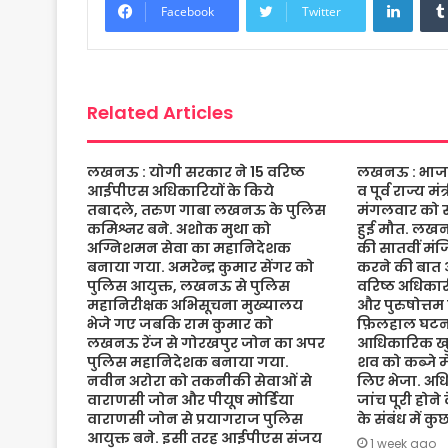
b
t
s
a
l
e
Facebook
Twitter
o
e
A
g
o
r
p
e
k
p
Related Articles
लखनऊ : योगी सरकार ने 15 वरिष्ठ
लखनऊ : भाजपा 
आईपीएस अधिकारियों के किये
व पूर्व राज्य म
तबादले, तरुण गाबा लखनऊ के पुलिस
मंगलवार को संद
कमिश्नर बने. अशोक मुथा को
हुई मौत. लख
अग्निशमन सेवा का महानिदेशक
की सातवीं मं
बनाया गया. अमरेन्द्र कुमार सेंगर को
करने की बात 
पुलिस आयुक्त, लखनऊ से पुलिस
वरिष्ठ अधिकारी
महानिरीक्षक अभिसूचना मुख्यालय
और पुरुषोत्तम
भेजे गए जबकि राम कुमार को
फ़िलहाल घटना
लखनऊ रेंज से गोरखपुर जोन का अपर
आधिकारिक खुल
पुलिस महानिदेशक बनाया गया.
शव को कब्जे मे
नवीन अरोरा को तकनीकी सेवाओं से
लिए भेजा. अधि
वाराणसी जोन और पीयूष मोर्डिया
जांच पूरी होने
वाराणसी जोन से प्रयागराज पुलिस
के संबंध में क
आयुक्त बने. इसी तरह आईपीएस संजय
1 week ago