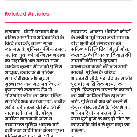
k
p
Related Articles
लखनऊ : योगी सरकार ने 15
लखनऊ : भाजपा ओबीसी मोर्चा
वरिष्ठ आईपीएस अधिकारियों के
के मंत्री व पूर्व राज्य मंत्री नानक
किये तबादले, तरुण गाबा
दीन भुर्जी की मंगलवार को
लखनऊ के पुलिस कमिश्नर बने.
संदिग्ध परिस्थितियों में हुई मौत.
अशोक मुथा को अग्निशमन सेवा
लखनऊ के विधायक निवास की
का महानिदेशक बनाया गया.
सातवीं मंजिल से कूदकर
अमरेन्द्र कुमार सेंगर को पुलिस
आत्महत्या करने की बात आयी
आयुक्त, लखनऊ से पुलिस
सामने. पुलिस के वरिष्ठ
महानिरीक्षक अभिसूचना
अधिकारी मौके पर, बेटे उत्तम और
मुख्यालय भेजे गए जबकि राम
पुरुषोत्तम सिविल अस्पताल
कुमार को लखनऊ रेंज से
पहुंचे. फ़िलहाल घटना के कारणों
गोरखपुर जोन का अपर पुलिस
का अभी आधिकारिक खुलासा
महानिदेशक बनाया गया. नवीन
नहीं, पुलिस ने शव को कब्जे में
अरोरा को तकनीकी सेवाओं से
लेकर पोस्टमार्टम के लिए भेजा.
वाराणसी जोन और पीयूष
अधिकारियों का कहना है कि
मोर्डिया वाराणसी जोन से
जांच पूरी होने के बाद ही मौत के
प्रयागराज पुलिस आयुक्त बने.
कारणों के संबंध में कुछ कहा जा
इसी तरह आईपीएस संजय गुप्ता
सकेगा.
पुलिस मुख्यालय से एडीजी,