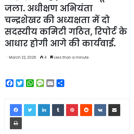
जला. अधीक्षण अभियंता
चन्द्रशेखर की अध्यक्षता में दो
सदस्यीय कमिटी गठित, रिपोर्ट के
आधार होगी आगे की कार्यवाई.
March 22, 2026
4
Less than a minute
F
T
W
M
E
S
a
w
h
e
m
h
c
i
a
s
a
a
LinkedIn
Tumblr
Pinterest
Reddit
VKontakte
Share via Email
e
t
t
s
i
r
b
t
s
a
l
e
Print
o
e
A
g
o
r
p
e