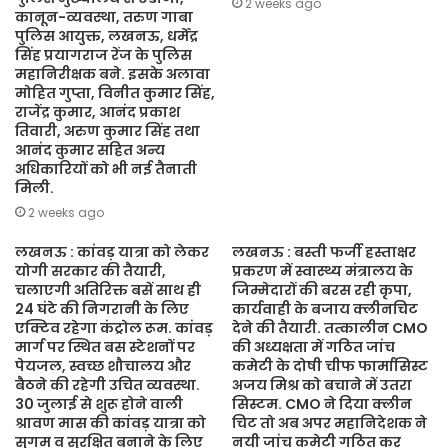
2 weeks ago
कानून-व्यवस्था, तरुण गाबा
पुलिस आयुक्त, लखनऊ, धर्मेंद्र
सिंह प्रयागराज रेंज के पुलिस
महानिरीक्षक बने. इसके अलावा
मोहित गुप्ता, विनीत कुमार सिंह,
राजेंद्र कुमार, आनंद प्रकाश
तिवारी, अरुण कुमार सिंह तथा
आनंद कुमार सहित अन्य
अधिकारियों को भी नई तैनाती
मिली.
2 weeks ago
लखनऊ : कांवड़ यात्रा को लेकर
लखनऊ : बस्ती फर्जी हस्ताक्षर
योगी सरकार की तैयारी,
प्रकरण में स्वास्थ्य मंत्रालय के
चलाएगी अतिरिक्त बसें साथ ही
जिम्मेदारों की बरस रही कृपा,
24 घंटे की निगरानी के लिए
कार्यवाही के बजाय क्लीनचिट
एक्टिव रहेगा कंट्रोल रूम. कांवड़
देने की तैयारी. तत्कालीन CMO
मार्ग पर स्थित बस स्टेशनों पर
की अध्यक्षता में गठित जांच
पेयजल, स्वच्छ शौचालय और
कमेटी के दोषी चीफ फार्मासिस्ट
बैठने की रहेगी उचित व्यवस्था.
अजय मिश्र को बचाने में उतरा
30 जुलाई से शुरू होने वाली
सिस्टम. CMO ने दिया क्लीन
श्रावण मास की कांवड़ यात्रा को
चिट तो अब अपर महानिदेशक ने
सुगम व सुरक्षित बनाने के लिए
नयी जांच कमेटी गठित कर