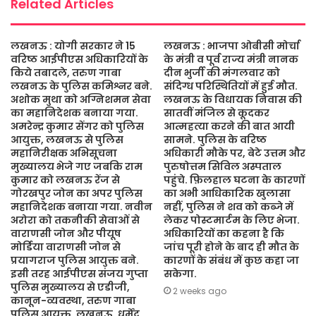
Related Articles
लखनऊ : योगी सरकार ने 15
लखनऊ : भाजपा ओबीसी मोर्चा
वरिष्ठ आईपीएस अधिकारियों के
के मंत्री व पूर्व राज्य मंत्री नानक
किये तबादले, तरुण गाबा
दीन भुर्जी की मंगलवार को
लखनऊ के पुलिस कमिश्नर बने.
संदिग्ध परिस्थितियों में हुई मौत.
अशोक मुथा को अग्निशमन सेवा
लखनऊ के विधायक निवास की
का महानिदेशक बनाया गया.
सातवीं मंजिल से कूदकर
अमरेन्द्र कुमार सेंगर को पुलिस
आत्महत्या करने की बात आयी
आयुक्त, लखनऊ से पुलिस
सामने. पुलिस के वरिष्ठ
महानिरीक्षक अभिसूचना
अधिकारी मौके पर, बेटे उत्तम और
मुख्यालय भेजे गए जबकि राम
पुरुषोत्तम सिविल अस्पताल
कुमार को लखनऊ रेंज से
पहुंचे. फ़िलहाल घटना के कारणों
गोरखपुर जोन का अपर पुलिस
का अभी आधिकारिक खुलासा
महानिदेशक बनाया गया. नवीन
नहीं, पुलिस ने शव को कब्जे में
अरोरा को तकनीकी सेवाओं से
लेकर पोस्टमार्टम के लिए भेजा.
वाराणसी जोन और पीयूष
अधिकारियों का कहना है कि
मोर्डिया वाराणसी जोन से
जांच पूरी होने के बाद ही मौत के
प्रयागराज पुलिस आयुक्त बने.
कारणों के संबंध में कुछ कहा जा
इसी तरह आईपीएस संजय गुप्ता
सकेगा.
पुलिस मुख्यालय से एडीजी,
2 weeks ago
कानून-व्यवस्था, तरुण गाबा
पुलिस आयुक्त, लखनऊ, धर्मेंद्र