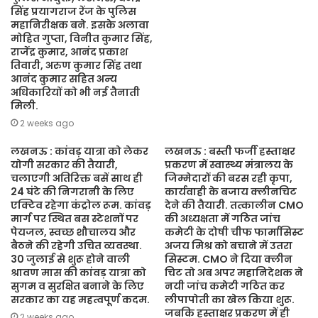
सिंह प्रयागराज रेंज के पुलिस
महानिरीक्षक बने. इसके अलावा
मोहित गुप्ता, विनीत कुमार सिंह,
राजेंद्र कुमार, आनंद प्रकाश
तिवारी, अरुण कुमार सिंह तथा
आनंद कुमार सहित अन्य
अधिकारियों को भी नई तैनाती
मिली.
2 weeks ago
लखनऊ : कांवड़ यात्रा को लेकर
लखनऊ : बस्ती फर्जी हस्ताक्षर
योगी सरकार की तैयारी,
प्रकरण में स्वास्थ्य मंत्रालय के
चलाएगी अतिरिक्त बसें साथ ही
जिम्मेदारों की बरस रही कृपा,
24 घंटे की निगरानी के लिए
कार्यवाही के बजाय क्लीनचिट
एक्टिव रहेगा कंट्रोल रूम. कांवड़
देने की तैयारी. तत्कालीन CMO
मार्ग पर स्थित बस स्टेशनों पर
की अध्यक्षता में गठित जांच
पेयजल, स्वच्छ शौचालय और
कमेटी के दोषी चीफ फार्मासिस्ट
बैठने की रहेगी उचित व्यवस्था.
अजय मिश्र को बचाने में उतरा
30 जुलाई से शुरू होने वाली
सिस्टम. CMO ने दिया क्लीन
श्रावण मास की कांवड़ यात्रा को
चिट तो अब अपर महानिदेशक ने
सुगम व सुरक्षित बनाने के लिए
नयी जांच कमेटी गठित कर
सरकार का यह महत्वपूर्ण कदम.
लीपापोती का खेल किया शुरू.
जबकि हस्ताक्षर प्रकरण में ही
2 weeks ago