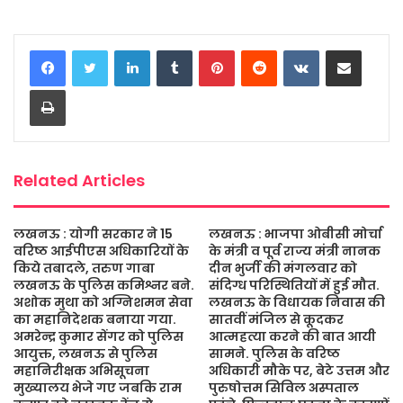
a
w
h
e
m
h
c
i
a
s
a
a
LinkedIn
Tumblr
Pinterest
Reddit
VKontakte
Share via Email
e
t
t
s
i
r
b
t
s
a
l
e
Print
o
e
A
g
o
r
p
e
k
p
Related Articles
लखनऊ : योगी सरकार ने 15
लखनऊ : भाजपा ओबीसी मोर्चा
वरिष्ठ आईपीएस अधिकारियों के
के मंत्री व पूर्व राज्य मंत्री नानक
किये तबादले, तरुण गाबा
दीन भुर्जी की मंगलवार को
लखनऊ के पुलिस कमिश्नर बने.
संदिग्ध परिस्थितियों में हुई मौत.
अशोक मुथा को अग्निशमन सेवा
लखनऊ के विधायक निवास की
का महानिदेशक बनाया गया.
सातवीं मंजिल से कूदकर
अमरेन्द्र कुमार सेंगर को पुलिस
आत्महत्या करने की बात आयी
आयुक्त, लखनऊ से पुलिस
सामने. पुलिस के वरिष्ठ
महानिरीक्षक अभिसूचना
अधिकारी मौके पर, बेटे उत्तम और
मुख्यालय भेजे गए जबकि राम
पुरुषोत्तम सिविल अस्पताल