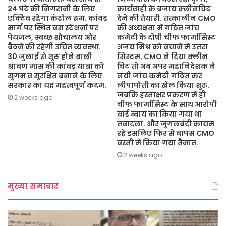
24 घंटे की निगरानी के लिए
कार्यवाही के बजाय क्लीनचिट
एक्टिव रहेगा कंट्रोल रूम. कांवड़
देने की तैयारी. तत्कालीन CMO
मार्ग पर स्थित बस स्टेशनों पर
की अध्यक्षता में गठित जांच
पेयजल, स्वच्छ शौचालय और
कमेटी के दोषी चीफ फार्मासिस्ट
बैठने की रहेगी उचित व्यवस्था.
अजय मिश्र को बचाने में उतरा
30 जुलाई से शुरू होने वाली
सिस्टम. CMO ने दिया क्लीन
श्रावण मास की कांवड़ यात्रा को
चिट तो अब अपर महानिदेशक ने
सुगम व सुरक्षित बनाने के लिए
नयी जांच कमेटी गठित कर
सरकार का यह महत्वपूर्ण कदम.
लीपापोती का खेल किया शुरू.
जबकि हस्ताक्षर प्रकरण में ही
2 weeks ago
चीफ फार्मासिस्ट के साथ आरोपी
वार्ड ब्वाय का किया गया था
तबादला. और जुगलबंदी कायम
रहे इसलिए फिर से वापस CMO
बस्ती में किया गया तैनात.
2 weeks ago
मुख्या समाचार