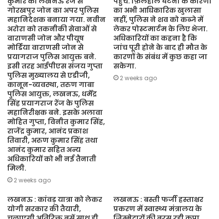
कुमार को लखनऊ रेंज से
पहुंचे. फ़िलहाल घटना के कारणों
गोरखपुर जोन का अपर पुलिस
का अभी आधिकारिक खुलासा
महानिदेशक बनाया गया. नवीन
नहीं, पुलिस ने शव को कब्जे में
अरोरा को तकनीकी सेवाओं से
लेकर पोस्टमार्टम के लिए भेजा.
वाराणसी जोन और पीयूष
अधिकारियों का कहना है कि
मोर्डिया वाराणसी जोन से
जांच पूरी होने के बाद ही मौत के
प्रयागराज पुलिस आयुक्त बने.
कारणों के संबंध में कुछ कहा जा
इसी तरह आईपीएस संजय गुप्ता
सकेगा.
पुलिस मुख्यालय से एडीजी,
2 weeks ago
कानून-व्यवस्था, तरुण गाबा
पुलिस आयुक्त, लखनऊ, धर्मेंद्र
सिंह प्रयागराज रेंज के पुलिस
महानिरीक्षक बने. इसके अलावा
मोहित गुप्ता, विनीत कुमार सिंह,
राजेंद्र कुमार, आनंद प्रकाश
तिवारी, अरुण कुमार सिंह तथा
आनंद कुमार सहित अन्य
अधिकारियों को भी नई तैनाती
मिली.
2 weeks ago
लखनऊ : कांवड़ यात्रा को लेकर
लखनऊ : बस्ती फर्जी हस्ताक्षर
योगी सरकार की तैयारी,
प्रकरण में स्वास्थ्य मंत्रालय के
चलाएगी अतिरिक्त बसें साथ ही
जिम्मेदारों की बरस रही कृपा,