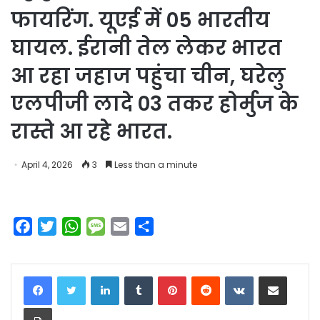
फायरिंग. यूएई में 05 भारतीय
घायल. ईरानी तेल लेकर भारत
आ रहा जहाज पहुंचा चीन, घरेलु
एलपीजी लादे 03 तकर होर्मुज के
रास्ते आ रहे भारत.
April 4, 2026
3
Less than a minute
F
T
W
M
E
S
a
w
h
e
m
h
c
i
a
s
a
a
LinkedIn
Tumblr
Pinterest
Reddit
VKontakte
Share via Email
e
t
t
s
i
r
b
t
s
a
l
e
Print
o
e
A
g