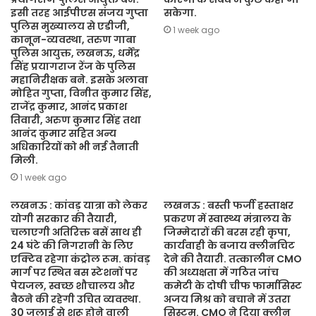
इसी तरह आईपीएस संजय गुप्ता
सकेगा.
पुलिस मुख्यालय से एडीजी,
1 week ago
कानून-व्यवस्था, तरुण गाबा
पुलिस आयुक्त, लखनऊ, धर्मेंद्र
सिंह प्रयागराज रेंज के पुलिस
महानिरीक्षक बने. इसके अलावा
मोहित गुप्ता, विनीत कुमार सिंह,
राजेंद्र कुमार, आनंद प्रकाश
तिवारी, अरुण कुमार सिंह तथा
आनंद कुमार सहित अन्य
अधिकारियों को भी नई तैनाती
मिली.
1 week ago
लखनऊ : कांवड़ यात्रा को लेकर
लखनऊ : बस्ती फर्जी हस्ताक्षर
योगी सरकार की तैयारी,
प्रकरण में स्वास्थ्य मंत्रालय के
चलाएगी अतिरिक्त बसें साथ ही
जिम्मेदारों की बरस रही कृपा,
24 घंटे की निगरानी के लिए
कार्यवाही के बजाय क्लीनचिट
एक्टिव रहेगा कंट्रोल रूम. कांवड़
देने की तैयारी. तत्कालीन CMO
मार्ग पर स्थित बस स्टेशनों पर
की अध्यक्षता में गठित जांच
पेयजल, स्वच्छ शौचालय और
कमेटी के दोषी चीफ फार्मासिस्ट
बैठने की रहेगी उचित व्यवस्था.
अजय मिश्र को बचाने में उतरा
30 जुलाई से शुरू होने वाली
सिस्टम. CMO ने दिया क्लीन