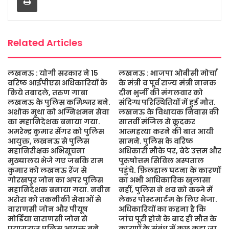
o
r
p
e
k
p
Related Articles
लखनऊ : योगी सरकार ने 15
लखनऊ : भाजपा ओबीसी मोर्चा
वरिष्ठ आईपीएस अधिकारियों के
के मंत्री व पूर्व राज्य मंत्री नानक
किये तबादले, तरुण गाबा
दीन भुर्जी की मंगलवार को
लखनऊ के पुलिस कमिश्नर बने.
संदिग्ध परिस्थितियों में हुई मौत.
अशोक मुथा को अग्निशमन सेवा
लखनऊ के विधायक निवास की
का महानिदेशक बनाया गया.
सातवीं मंजिल से कूदकर
अमरेन्द्र कुमार सेंगर को पुलिस
आत्महत्या करने की बात आयी
आयुक्त, लखनऊ से पुलिस
सामने. पुलिस के वरिष्ठ
महानिरीक्षक अभिसूचना
अधिकारी मौके पर, बेटे उत्तम और
मुख्यालय भेजे गए जबकि राम
पुरुषोत्तम सिविल अस्पताल
कुमार को लखनऊ रेंज से
पहुंचे. फ़िलहाल घटना के कारणों
गोरखपुर जोन का अपर पुलिस
का अभी आधिकारिक खुलासा
महानिदेशक बनाया गया. नवीन
नहीं, पुलिस ने शव को कब्जे में
अरोरा को तकनीकी सेवाओं से
लेकर पोस्टमार्टम के लिए भेजा.
वाराणसी जोन और पीयूष
अधिकारियों का कहना है कि
मोर्डिया वाराणसी जोन से
जांच पूरी होने के बाद ही मौत के
प्रयागराज पुलिस आयुक्त बने.
कारणों के संबंध में कुछ कहा जा