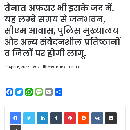
तैनात अफसर भी इसके जद में.
यह लम्बे समय से जनभवन,
सीएम आवास, पुलिस मुख्यालय
और अन्य संवेदनशील प्रतिष्ठानों
व जिलों पर होगी लागू.
April 6, 2026
7
Less than a minute
F
T
W
M
E
S
a
w
h
e
m
h
c
i
a
s
a
a
LinkedIn
Tumblr
Pinterest
Reddit
VKontakte
Share via Email
e
t
t
s
i
r
b
t
s
a
l
e
Print
o
e
A
g