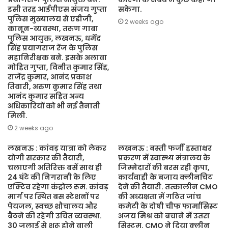
इसी तरह आईपीएस संजय गुप्ता
सकेगा.
पुलिस मुख्यालय से एडीजी,
2 weeks ago
कानून-व्यवस्था, तरुण गाबा
पुलिस आयुक्त, लखनऊ, धर्मेंद्र
सिंह प्रयागराज रेंज के पुलिस
महानिरीक्षक बने. इसके अलावा
मोहित गुप्ता, विनीत कुमार सिंह,
राजेंद्र कुमार, आनंद प्रकाश
तिवारी, अरुण कुमार सिंह तथा
आनंद कुमार सहित अन्य
अधिकारियों को भी नई तैनाती
मिली.
2 weeks ago
लखनऊ : कांवड़ यात्रा को लेकर
लखनऊ : बस्ती फर्जी हस्ताक्षर
योगी सरकार की तैयारी,
प्रकरण में स्वास्थ्य मंत्रालय के
चलाएगी अतिरिक्त बसें साथ ही
जिम्मेदारों की बरस रही कृपा,
24 घंटे की निगरानी के लिए
कार्यवाही के बजाय क्लीनचिट
एक्टिव रहेगा कंट्रोल रूम. कांवड़
देने की तैयारी. तत्कालीन CMO
मार्ग पर स्थित बस स्टेशनों पर
की अध्यक्षता में गठित जांच
पेयजल, स्वच्छ शौचालय और
कमेटी के दोषी चीफ फार्मासिस्ट
बैठने की रहेगी उचित व्यवस्था.
अजय मिश्र को बचाने में उतरा
30 जुलाई से शुरू होने वाली
सिस्टम. CMO ने दिया क्लीन