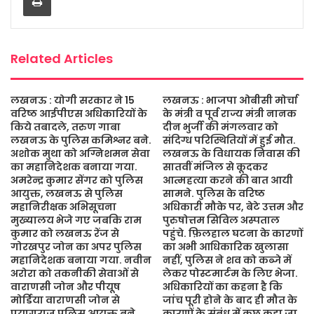
o
r
p
e
k
p
Related Articles
लखनऊ : योगी सरकार ने 15
लखनऊ : भाजपा ओबीसी मोर्चा
वरिष्ठ आईपीएस अधिकारियों के
के मंत्री व पूर्व राज्य मंत्री नानक
किये तबादले, तरुण गाबा
दीन भुर्जी की मंगलवार को
लखनऊ के पुलिस कमिश्नर बने.
संदिग्ध परिस्थितियों में हुई मौत.
अशोक मुथा को अग्निशमन सेवा
लखनऊ के विधायक निवास की
का महानिदेशक बनाया गया.
सातवीं मंजिल से कूदकर
अमरेन्द्र कुमार सेंगर को पुलिस
आत्महत्या करने की बात आयी
आयुक्त, लखनऊ से पुलिस
सामने. पुलिस के वरिष्ठ
महानिरीक्षक अभिसूचना
अधिकारी मौके पर, बेटे उत्तम और
मुख्यालय भेजे गए जबकि राम
पुरुषोत्तम सिविल अस्पताल
कुमार को लखनऊ रेंज से
पहुंचे. फ़िलहाल घटना के कारणों
गोरखपुर जोन का अपर पुलिस
का अभी आधिकारिक खुलासा
महानिदेशक बनाया गया. नवीन
नहीं, पुलिस ने शव को कब्जे में
अरोरा को तकनीकी सेवाओं से
लेकर पोस्टमार्टम के लिए भेजा.
वाराणसी जोन और पीयूष
अधिकारियों का कहना है कि
मोर्डिया वाराणसी जोन से
जांच पूरी होने के बाद ही मौत के
प्रयागराज पुलिस आयुक्त बने.
कारणों के संबंध में कुछ कहा जा