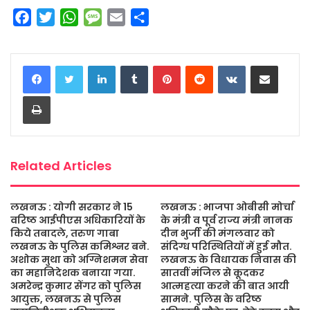
F
T
W
M
E
S
a
w
h
e
m
h
c
i
a
s
a
a
LinkedIn
Tumblr
Pinterest
Reddit
VKontakte
Share via Email
e
t
t
s
i
r
b
t
s
a
l
e
Print
o
e
A
g
o
r
p
e
k
p
Related Articles
लखनऊ : योगी सरकार ने 15
लखनऊ : भाजपा ओबीसी मोर्चा
वरिष्ठ आईपीएस अधिकारियों के
के मंत्री व पूर्व राज्य मंत्री नानक
किये तबादले, तरुण गाबा
दीन भुर्जी की मंगलवार को
लखनऊ के पुलिस कमिश्नर बने.
संदिग्ध परिस्थितियों में हुई मौत.
अशोक मुथा को अग्निशमन सेवा
लखनऊ के विधायक निवास की
का महानिदेशक बनाया गया.
सातवीं मंजिल से कूदकर
अमरेन्द्र कुमार सेंगर को पुलिस
आत्महत्या करने की बात आयी
आयुक्त, लखनऊ से पुलिस
सामने. पुलिस के वरिष्ठ