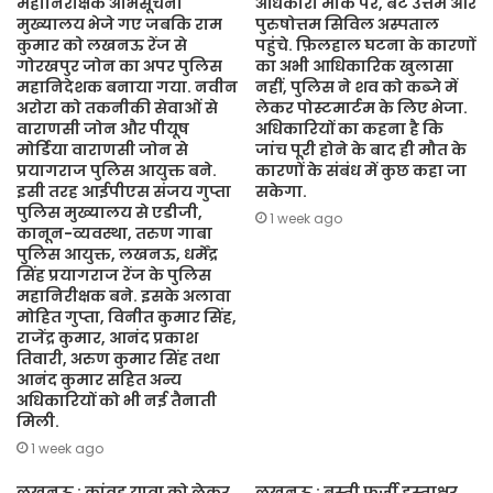
महानिरीक्षक अभिसूचना
अधिकारी मौके पर, बेटे उत्तम और
मुख्यालय भेजे गए जबकि राम
पुरुषोत्तम सिविल अस्पताल
कुमार को लखनऊ रेंज से
पहुंचे. फ़िलहाल घटना के कारणों
गोरखपुर जोन का अपर पुलिस
का अभी आधिकारिक खुलासा
महानिदेशक बनाया गया. नवीन
नहीं, पुलिस ने शव को कब्जे में
अरोरा को तकनीकी सेवाओं से
लेकर पोस्टमार्टम के लिए भेजा.
वाराणसी जोन और पीयूष
अधिकारियों का कहना है कि
मोर्डिया वाराणसी जोन से
जांच पूरी होने के बाद ही मौत के
प्रयागराज पुलिस आयुक्त बने.
कारणों के संबंध में कुछ कहा जा
इसी तरह आईपीएस संजय गुप्ता
सकेगा.
पुलिस मुख्यालय से एडीजी,
1 week ago
कानून-व्यवस्था, तरुण गाबा
पुलिस आयुक्त, लखनऊ, धर्मेंद्र
सिंह प्रयागराज रेंज के पुलिस
महानिरीक्षक बने. इसके अलावा
मोहित गुप्ता, विनीत कुमार सिंह,
राजेंद्र कुमार, आनंद प्रकाश
तिवारी, अरुण कुमार सिंह तथा
आनंद कुमार सहित अन्य
अधिकारियों को भी नई तैनाती
मिली.
1 week ago
लखनऊ : कांवड़ यात्रा को लेकर
लखनऊ : बस्ती फर्जी हस्ताक्षर