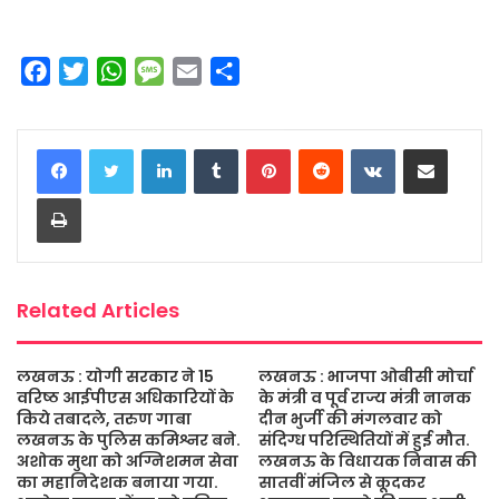
F
T
W
M
E
S
a
w
h
e
m
h
c
i
a
s
a
a
LinkedIn
Tumblr
Pinterest
Reddit
VKontakte
Share via Email
e
t
t
s
i
r
b
t
s
a
l
e
Print
o
e
A
g
o
r
p
e
k
p
Related Articles
लखनऊ : योगी सरकार ने 15
लखनऊ : भाजपा ओबीसी मोर्चा
वरिष्ठ आईपीएस अधिकारियों के
के मंत्री व पूर्व राज्य मंत्री नानक
किये तबादले, तरुण गाबा
दीन भुर्जी की मंगलवार को
लखनऊ के पुलिस कमिश्नर बने.
संदिग्ध परिस्थितियों में हुई मौत.
अशोक मुथा को अग्निशमन सेवा
लखनऊ के विधायक निवास की
का महानिदेशक बनाया गया.
सातवीं मंजिल से कूदकर