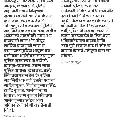
अमरेन्द्र कुमार सेंगर को पुलिस
आत्महत्या करने की बात आयी
आयुक्त, लखनऊ से पुलिस
सामने. पुलिस के वरिष्ठ
महानिरीक्षक अभिसूचना
अधिकारी मौके पर, बेटे उत्तम और
मुख्यालय भेजे गए जबकि राम
पुरुषोत्तम सिविल अस्पताल
कुमार को लखनऊ रेंज से
पहुंचे. फ़िलहाल घटना के कारणों
गोरखपुर जोन का अपर पुलिस
का अभी आधिकारिक खुलासा
महानिदेशक बनाया गया. नवीन
नहीं, पुलिस ने शव को कब्जे में
अरोरा को तकनीकी सेवाओं से
लेकर पोस्टमार्टम के लिए भेजा.
वाराणसी जोन और पीयूष
अधिकारियों का कहना है कि
मोर्डिया वाराणसी जोन से
जांच पूरी होने के बाद ही मौत के
प्रयागराज पुलिस आयुक्त बने.
कारणों के संबंध में कुछ कहा जा
इसी तरह आईपीएस संजय गुप्ता
सकेगा.
पुलिस मुख्यालय से एडीजी,
1 week ago
कानून-व्यवस्था, तरुण गाबा
पुलिस आयुक्त, लखनऊ, धर्मेंद्र
सिंह प्रयागराज रेंज के पुलिस
महानिरीक्षक बने. इसके अलावा
मोहित गुप्ता, विनीत कुमार सिंह,
राजेंद्र कुमार, आनंद प्रकाश
तिवारी, अरुण कुमार सिंह तथा
आनंद कुमार सहित अन्य
अधिकारियों को भी नई तैनाती
मिली.
1 week ago