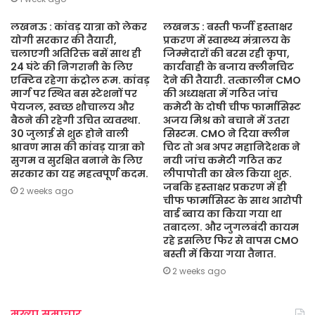
लखनऊ : कांवड़ यात्रा को लेकर
लखनऊ : बस्ती फर्जी हस्ताक्षर
योगी सरकार की तैयारी,
प्रकरण में स्वास्थ्य मंत्रालय के
चलाएगी अतिरिक्त बसें साथ ही
जिम्मेदारों की बरस रही कृपा,
24 घंटे की निगरानी के लिए
कार्यवाही के बजाय क्लीनचिट
एक्टिव रहेगा कंट्रोल रूम. कांवड़
देने की तैयारी. तत्कालीन CMO
मार्ग पर स्थित बस स्टेशनों पर
की अध्यक्षता में गठित जांच
पेयजल, स्वच्छ शौचालय और
कमेटी के दोषी चीफ फार्मासिस्ट
बैठने की रहेगी उचित व्यवस्था.
अजय मिश्र को बचाने में उतरा
30 जुलाई से शुरू होने वाली
सिस्टम. CMO ने दिया क्लीन
श्रावण मास की कांवड़ यात्रा को
चिट तो अब अपर महानिदेशक ने
सुगम व सुरक्षित बनाने के लिए
नयी जांच कमेटी गठित कर
सरकार का यह महत्वपूर्ण कदम.
लीपापोती का खेल किया शुरू.
जबकि हस्ताक्षर प्रकरण में ही
2 weeks ago
चीफ फार्मासिस्ट के साथ आरोपी
वार्ड ब्वाय का किया गया था
तबादला. और जुगलबंदी कायम
रहे इसलिए फिर से वापस CMO
बस्ती में किया गया तैनात.
2 weeks ago
मुख्या समाचार