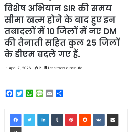
विशेष अभियान SIR की समय
सीमा खत्म होने के बाद हुए इन
तबादलों में 10 जिलों में नए DM
की तैनाती सहित कुल 25 जिलों
के डीएम बदले गए हैं.
April 21, 2026
2
Less than a minute
F
T
W
M
E
S
a
w
h
e
m
h
c
i
a
s
a
a
LinkedIn
Tumblr
Pinterest
Reddit
VKontakte
Share via Email
e
t
t
s
i
r
b
t
s
a
l
e
Print
o
e
A
g