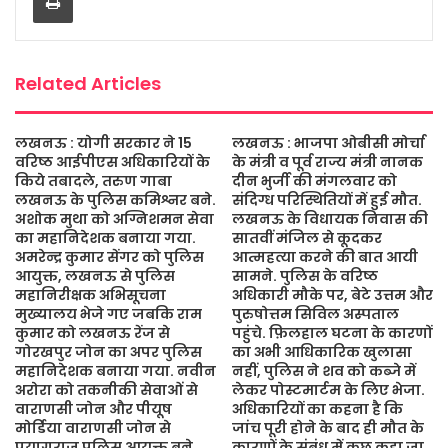
o
r
p
e
k
p
Related Articles
लखनऊ : योगी सरकार ने 15
लखनऊ : भाजपा ओबीसी मोर्चा
वरिष्ठ आईपीएस अधिकारियों के
के मंत्री व पूर्व राज्य मंत्री नानक
किये तबादले, तरुण गाबा
दीन भुर्जी की मंगलवार को
लखनऊ के पुलिस कमिश्नर बने.
संदिग्ध परिस्थितियों में हुई मौत.
अशोक मुथा को अग्निशमन सेवा
लखनऊ के विधायक निवास की
का महानिदेशक बनाया गया.
सातवीं मंजिल से कूदकर
अमरेन्द्र कुमार सेंगर को पुलिस
आत्महत्या करने की बात आयी
आयुक्त, लखनऊ से पुलिस
सामने. पुलिस के वरिष्ठ
महानिरीक्षक अभिसूचना
अधिकारी मौके पर, बेटे उत्तम और
मुख्यालय भेजे गए जबकि राम
पुरुषोत्तम सिविल अस्पताल
कुमार को लखनऊ रेंज से
पहुंचे. फ़िलहाल घटना के कारणों
गोरखपुर जोन का अपर पुलिस
का अभी आधिकारिक खुलासा
महानिदेशक बनाया गया. नवीन
नहीं, पुलिस ने शव को कब्जे में
अरोरा को तकनीकी सेवाओं से
लेकर पोस्टमार्टम के लिए भेजा.
वाराणसी जोन और पीयूष
अधिकारियों का कहना है कि
मोर्डिया वाराणसी जोन से
जांच पूरी होने के बाद ही मौत के
प्रयागराज पुलिस आयुक्त बने.
कारणों के संबंध में कुछ कहा जा