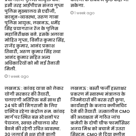
इसी तरह आईपीएस संजय गुप्ता
सकेगा.
पुलिस मुख्यालय से एडीजी,
1 week ago
कानून-व्यवस्था, तरुण गाबा
पुलिस आयुक्त, लखनऊ, धर्मेंद्र
सिंह प्रयागराज रेंज के पुलिस
महानिरीक्षक बने. इसके अलावा
मोहित गुप्ता, विनीत कुमार सिंह,
राजेंद्र कुमार, आनंद प्रकाश
तिवारी, अरुण कुमार सिंह तथा
आनंद कुमार सहित अन्य
अधिकारियों को भी नई तैनाती
मिली.
1 week ago
लखनऊ : कांवड़ यात्रा को लेकर
लखनऊ : बस्ती फर्जी हस्ताक्षर
योगी सरकार की तैयारी,
प्रकरण में स्वास्थ्य मंत्रालय के
चलाएगी अतिरिक्त बसें साथ ही
जिम्मेदारों की बरस रही कृपा,
24 घंटे की निगरानी के लिए
कार्यवाही के बजाय क्लीनचिट
एक्टिव रहेगा कंट्रोल रूम. कांवड़
देने की तैयारी. तत्कालीन CMO
मार्ग पर स्थित बस स्टेशनों पर
की अध्यक्षता में गठित जांच
पेयजल, स्वच्छ शौचालय और
कमेटी के दोषी चीफ फार्मासिस्ट
बैठने की रहेगी उचित व्यवस्था.
अजय मिश्र को बचाने में उतरा
30 जुलाई से शुरू होने वाली
सिस्टम. CMO ने दिया क्लीन