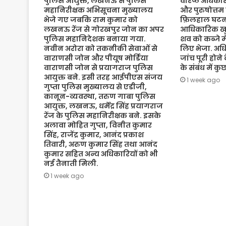
पुलिस आयुक्त, लखनऊ से पुलिस
वरिष्ठ अधिकारी
महानिरीक्षक अभिसूचना मुख्यालय
और पुरुषोत्तम
भेजे गए जबकि राम कुमार को
फ़िलहाल घटना
लखनऊ रेंज से गोरखपुर जोन का अपर
आधिकारिक खुल
पुलिस महानिदेशक बनाया गया.
शव को कब्जे मे
नवीन अरोरा को तकनीकी सेवाओं से
लिए भेजा. अधि
वाराणसी जोन और पीयूष मोर्डिया
जांच पूरी होने
वाराणसी जोन से प्रयागराज पुलिस
के संबंध में क
आयुक्त बने. इसी तरह आईपीएस संजय
1 week ago
गुप्ता पुलिस मुख्यालय से एडीजी,
कानून-व्यवस्था, तरुण गाबा पुलिस
आयुक्त, लखनऊ, धर्मेंद्र सिंह प्रयागराज
रेंज के पुलिस महानिरीक्षक बने. इसके
अलावा मोहित गुप्ता, विनीत कुमार
सिंह, राजेंद्र कुमार, आनंद प्रकाश
तिवारी, अरुण कुमार सिंह तथा आनंद
कुमार सहित अन्य अधिकारियों को भी
नई तैनाती मिली.
1 week ago