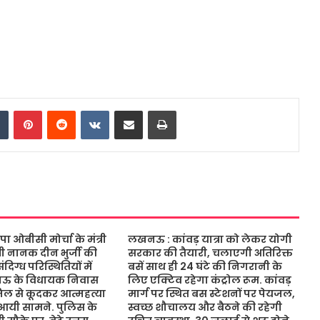
dIn
Tumblr
Pinterest
Reddit
VKontakte
Share via Email
Print
ओबीसी मोर्चा के मंत्री
लखनऊ : कांवड़ यात्रा को लेकर योगी
ंत्री नानक दीन भुर्जी की
सरकार की तैयारी, चलाएगी अतिरिक्त
िग्ध परिस्थितियों में
बसें साथ ही 24 घंटे की निगरानी के
नऊ के विधायक निवास
लिए एक्टिव रहेगा कंट्रोल रूम. कांवड़
जिल से कूदकर आत्महत्या
मार्ग पर स्थित बस स्टेशनों पर पेयजल,
आयी सामने. पुलिस के
स्वच्छ शौचालय और बैठने की रहेगी