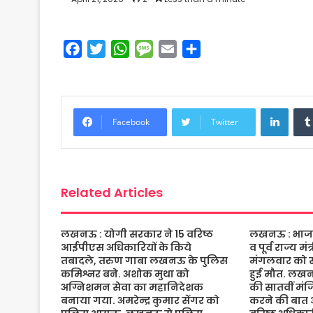
F
T
W
M
E
S
a
w
h
e
m
h
c
i
a
s
a
a
e
t
t
s
i
r
Linke
b
t
s
a
l
e
Facebook
Twitter
o
e
A
g
o
r
p
e
k
p
Related Articles
लखनऊ : योगी सरकार ने 15 वरिष्ठ
लखनऊ : भाजपा 
आईपीएस अधिकारियों के किये
व पूर्व राज्य म
तबादले, तरुण गाबा लखनऊ के पुलिस
मंगलवार को संद
कमिश्नर बने. अशोक मुथा को
हुई मौत. लख
अग्निशमन सेवा का महानिदेशक
की सातवीं मं
बनाया गया. अमरेन्द्र कुमार सेंगर को
करने की बात 