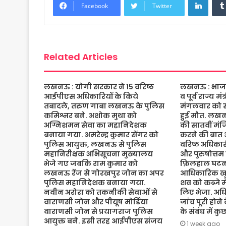
b
t
s
a
l
e
Facebook
Twitter
o
e
A
g
o
r
p
e
k
p
Related Articles
लखनऊ : योगी सरकार ने 15 वरिष्ठ
लखनऊ : भाजपा 
आईपीएस अधिकारियों के किये
व पूर्व राज्य म
तबादले, तरुण गाबा लखनऊ के पुलिस
मंगलवार को संद
कमिश्नर बने. अशोक मुथा को
हुई मौत. लख
अग्निशमन सेवा का महानिदेशक
की सातवीं मं
बनाया गया. अमरेन्द्र कुमार सेंगर को
करने की बात 
पुलिस आयुक्त, लखनऊ से पुलिस
वरिष्ठ अधिकारी
महानिरीक्षक अभिसूचना मुख्यालय
और पुरुषोत्तम
भेजे गए जबकि राम कुमार को
फ़िलहाल घटना
लखनऊ रेंज से गोरखपुर जोन का अपर
आधिकारिक खुल
पुलिस महानिदेशक बनाया गया.
शव को कब्जे मे
नवीन अरोरा को तकनीकी सेवाओं से
लिए भेजा. अधि
वाराणसी जोन और पीयूष मोर्डिया
जांच पूरी होने
वाराणसी जोन से प्रयागराज पुलिस
के संबंध में क
आयुक्त बने. इसी तरह आईपीएस संजय
1 week ago