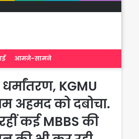
ाई
आमने-सामने
 धर्मांतरण, KGMU
साम अहमद को दबोचा.
ें रहीं कई MBBS की