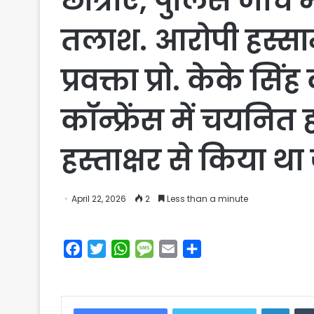
छात्राएं, पुलिस जाँच
तलाश. आरोपी हस्साम
प्रवक्ता प्रो. केके 
कॉन्फ्रेंस में चयनित ह
हस्ताक्षर से किया था
April 22, 2026
2
Less than a minute
F
T
W
M
E
S
a
w
h
e
m
h
c
i
a
s
a
a
e
t
t
s
i
r
Linke