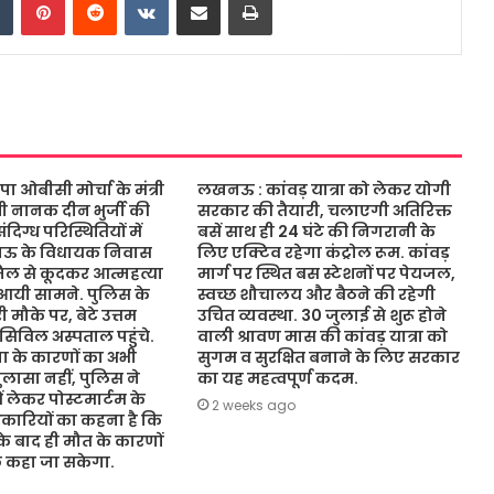
ओबीसी मोर्चा के मंत्री
लखनऊ : कांवड़ यात्रा को लेकर योगी
ंत्री नानक दीन भुर्जी की
सरकार की तैयारी, चलाएगी अतिरिक्त
िग्ध परिस्थितियों में
बसें साथ ही 24 घंटे की निगरानी के
नऊ के विधायक निवास
लिए एक्टिव रहेगा कंट्रोल रूम. कांवड़
जिल से कूदकर आत्महत्या
मार्ग पर स्थित बस स्टेशनों पर पेयजल,
आयी सामने. पुलिस के
स्वच्छ शौचालय और बैठने की रहेगी
 मौके पर, बेटे उत्तम
उचित व्यवस्था. 30 जुलाई से शुरू होने
 सिविल अस्पताल पहुंचे.
वाली श्रावण मास की कांवड़ यात्रा को
 के कारणों का अभी
सुगम व सुरक्षित बनाने के लिए सरकार
ासा नहीं, पुलिस ने
का यह महत्वपूर्ण कदम.
ं लेकर पोस्टमार्टम के
2 weeks ago
कारियों का कहना है कि
 के बाद ही मौत के कारणों
ुछ कहा जा सकेगा.