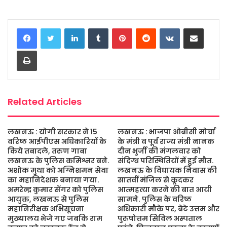
a
w
h
e
m
h
c
i
a
s
a
a
LinkedIn
Tumblr
Pinterest
Reddit
VKontakte
Share via Email
e
t
t
s
i
r
b
t
s
a
l
e
Print
o
e
A
g
o
r
p
e
k
p
Related Articles
लखनऊ : योगी सरकार ने 15
लखनऊ : भाजपा ओबीसी मोर्चा
वरिष्ठ आईपीएस अधिकारियों के
के मंत्री व पूर्व राज्य मंत्री नानक
किये तबादले, तरुण गाबा
दीन भुर्जी की मंगलवार को
लखनऊ के पुलिस कमिश्नर बने.
संदिग्ध परिस्थितियों में हुई मौत.
अशोक मुथा को अग्निशमन सेवा
लखनऊ के विधायक निवास की
का महानिदेशक बनाया गया.
सातवीं मंजिल से कूदकर
अमरेन्द्र कुमार सेंगर को पुलिस
आत्महत्या करने की बात आयी
आयुक्त, लखनऊ से पुलिस
सामने. पुलिस के वरिष्ठ
महानिरीक्षक अभिसूचना
अधिकारी मौके पर, बेटे उत्तम और
मुख्यालय भेजे गए जबकि राम
पुरुषोत्तम सिविल अस्पताल