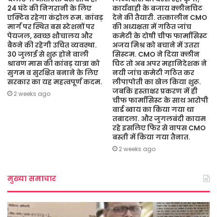
24 घंटे की निगरानी के लिए
कार्यवाही के बजाय क्लीनचिट
एक्टिव रहेगा कंट्रोल रूम. कांवड़
देने की तैयारी. तत्कालीन CMO
मार्ग पर स्थित बस स्टेशनों पर
की अध्यक्षता में गठित जांच
पेयजल, स्वच्छ शौचालय और
कमेटी के दोषी चीफ फार्मासिस्ट
बैठने की रहेगी उचित व्यवस्था.
अजय मिश्र को बचाने में उतरा
30 जुलाई से शुरू होने वाली
सिस्टम. CMO ने दिया क्लीन
श्रावण मास की कांवड़ यात्रा को
चिट तो अब अपर महानिदेशक ने
सुगम व सुरक्षित बनाने के लिए
नयी जांच कमेटी गठित कर
सरकार का यह महत्वपूर्ण कदम.
लीपापोती का खेल किया शुरू.
जबकि हस्ताक्षर प्रकरण में ही
2 weeks ago
चीफ फार्मासिस्ट के साथ आरोपी
वार्ड ब्वाय का किया गया था
तबादला. और जुगलबंदी कायम
रहे इसलिए फिर से वापस CMO
बस्ती में किया गया तैनात.
2 weeks ago
मुख्या समाचार