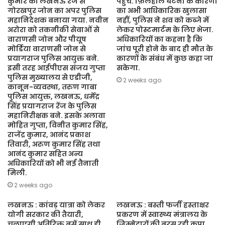
कुमार को लखनऊ रेंज से
पहुंचे. फ़िलहाल घटना के कारणों
गोरखपुर जोन का अपर पुलिस
का अभी आधिकारिक खुलासा
महानिदेशक बनाया गया. नवीन
नहीं, पुलिस ने शव को कब्जे में
अरोरा को तकनीकी सेवाओं से
लेकर पोस्टमार्टम के लिए भेजा.
वाराणसी जोन और पीयूष
अधिकारियों का कहना है कि
मोर्डिया वाराणसी जोन से
जांच पूरी होने के बाद ही मौत के
प्रयागराज पुलिस आयुक्त बने.
कारणों के संबंध में कुछ कहा जा
इसी तरह आईपीएस संजय गुप्ता
सकेगा.
पुलिस मुख्यालय से एडीजी,
2 weeks ago
कानून-व्यवस्था, तरुण गाबा
पुलिस आयुक्त, लखनऊ, धर्मेंद्र
सिंह प्रयागराज रेंज के पुलिस
महानिरीक्षक बने. इसके अलावा
मोहित गुप्ता, विनीत कुमार सिंह,
राजेंद्र कुमार, आनंद प्रकाश
तिवारी, अरुण कुमार सिंह तथा
आनंद कुमार सहित अन्य
अधिकारियों को भी नई तैनाती
मिली.
2 weeks ago
लखनऊ : कांवड़ यात्रा को लेकर
लखनऊ : बस्ती फर्जी हस्ताक्षर
योगी सरकार की तैयारी,
प्रकरण में स्वास्थ्य मंत्रालय के
चलाएगी अतिरिक्त बसें साथ ही
जिम्मेदारों की बरस रही कृपा,