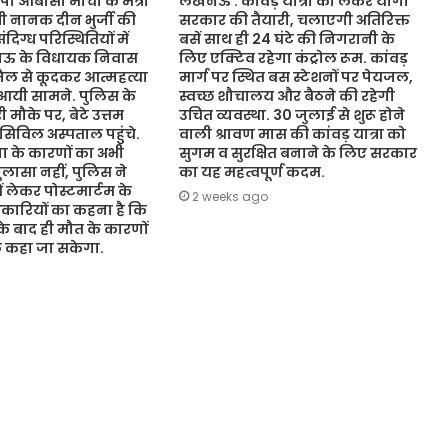
ओबीसी मोर्चा के मंत्री
लखनऊ : कांवड़ यात्रा को लेकर योगी
ंत्री नानक दीन भुर्जी की
सरकार की तैयारी, चलाएगी अतिरिक्त
िग्ध परिस्थितियों में
बसें साथ ही 24 घंटे की निगरानी के
नऊ के विधायक निवास
लिए एक्टिव रहेगा कंट्रोल रूम. कांवड़
जिल से कूदकर आत्महत्या
मार्ग पर स्थित बस स्टेशनों पर पेयजल,
आयी सामने. पुलिस के
स्वच्छ शौचालय और बैठने की रहेगी
 मौके पर, बेटे उत्तम
उचित व्यवस्था. 30 जुलाई से शुरू होने
 सिविल अस्पताल पहुंचे.
वाली श्रावण मास की कांवड़ यात्रा को
 के कारणों का अभी
सुगम व सुरक्षित बनाने के लिए सरकार
ासा नहीं, पुलिस ने
का यह महत्वपूर्ण कदम.
ं लेकर पोस्टमार्टम के
2 weeks ago
कारियों का कहना है कि
 के बाद ही मौत के कारणों
ुछ कहा जा सकेगा.