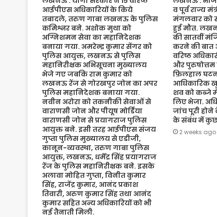
लखनऊ : योगी सरकार ने 15 वरिष्ठ
लखनऊ : भाजपा 
आईपीएस अधिकारियों के किये
व पूर्व राज्य म
तबादले, तरुण गाबा लखनऊ के पुलिस
मंगलवार को संद
कमिश्नर बने. अशोक मुथा को
हुई मौत. लख
अग्निशमन सेवा का महानिदेशक
की सातवीं मं
बनाया गया. अमरेन्द्र कुमार सेंगर को
करने की बात 
पुलिस आयुक्त, लखनऊ से पुलिस
वरिष्ठ अधिकारी
महानिरीक्षक अभिसूचना मुख्यालय
और पुरुषोत्तम
भेजे गए जबकि राम कुमार को
फ़िलहाल घटना
लखनऊ रेंज से गोरखपुर जोन का अपर
आधिकारिक खुल
पुलिस महानिदेशक बनाया गया.
शव को कब्जे मे
नवीन अरोरा को तकनीकी सेवाओं से
लिए भेजा. अधि
वाराणसी जोन और पीयूष मोर्डिया
जांच पूरी होने
वाराणसी जोन से प्रयागराज पुलिस
के संबंध में क
आयुक्त बने. इसी तरह आईपीएस संजय
2 weeks ago
गुप्ता पुलिस मुख्यालय से एडीजी,
कानून-व्यवस्था, तरुण गाबा पुलिस
आयुक्त, लखनऊ, धर्मेंद्र सिंह प्रयागराज
रेंज के पुलिस महानिरीक्षक बने. इसके
अलावा मोहित गुप्ता, विनीत कुमार
सिंह, राजेंद्र कुमार, आनंद प्रकाश
तिवारी, अरुण कुमार सिंह तथा आनंद
कुमार सहित अन्य अधिकारियों को भी
नई तैनाती मिली.