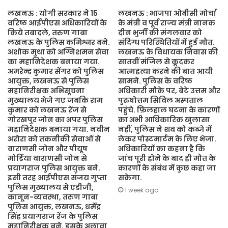
लखनऊ : योगी सरकार ने 15
लखनऊ : भाजपा ओबीसी मोर्चा
वरिष्ठ आईपीएस अधिकारियों के
के मंत्री व पूर्व राज्य मंत्री नानक
किये तबादले, तरुण गाबा
दीन भुर्जी की मंगलवार को
लखनऊ के पुलिस कमिश्नर बने.
संदिग्ध परिस्थितियों में हुई मौत.
अशोक मुथा को अग्निशमन सेवा
लखनऊ के विधायक निवास की
का महानिदेशक बनाया गया.
सातवीं मंजिल से कूदकर
अमरेन्द्र कुमार सेंगर को पुलिस
आत्महत्या करने की बात आयी
आयुक्त, लखनऊ से पुलिस
सामने. पुलिस के वरिष्ठ
महानिरीक्षक अभिसूचना
अधिकारी मौके पर, बेटे उत्तम और
मुख्यालय भेजे गए जबकि राम
पुरुषोत्तम सिविल अस्पताल
कुमार को लखनऊ रेंज से
पहुंचे. फ़िलहाल घटना के कारणों
गोरखपुर जोन का अपर पुलिस
का अभी आधिकारिक खुलासा
महानिदेशक बनाया गया. नवीन
नहीं, पुलिस ने शव को कब्जे में
अरोरा को तकनीकी सेवाओं से
लेकर पोस्टमार्टम के लिए भेजा.
वाराणसी जोन और पीयूष
अधिकारियों का कहना है कि
मोर्डिया वाराणसी जोन से
जांच पूरी होने के बाद ही मौत के
प्रयागराज पुलिस आयुक्त बने.
कारणों के संबंध में कुछ कहा जा
इसी तरह आईपीएस संजय गुप्ता
सकेगा.
पुलिस मुख्यालय से एडीजी,
1 week ago
कानून-व्यवस्था, तरुण गाबा
पुलिस आयुक्त, लखनऊ, धर्मेंद्र
सिंह प्रयागराज रेंज के पुलिस
महानिरीक्षक बने. इसके अलावा