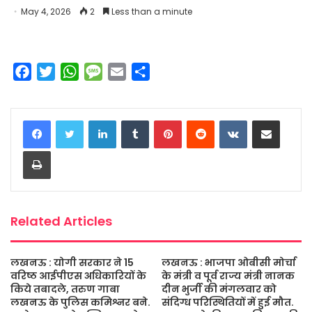
May 4, 2026
2
Less than a minute
F
T
W
M
E
S
a
w
h
e
m
h
c
i
a
s
a
a
LinkedIn
Tumblr
Pinterest
Reddit
VKontakte
Share via Email
e
t
t
s
i
r
b
t
s
a
l
e
Print
o
e
A
g
o
r
p
e
k
p
Related Articles
लखनऊ : योगी सरकार ने 15
लखनऊ : भाजपा ओबीसी मोर्चा
वरिष्ठ आईपीएस अधिकारियों के
के मंत्री व पूर्व राज्य मंत्री नानक
किये तबादले, तरुण गाबा
दीन भुर्जी की मंगलवार को
लखनऊ के पुलिस कमिश्नर बने.
संदिग्ध परिस्थितियों में हुई मौत.