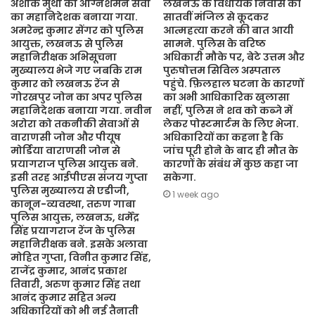
अशोक मुथा को अग्निशमन सेवा
लखनऊ के विधायक निवास की
का महानिदेशक बनाया गया.
सातवीं मंजिल से कूदकर
अमरेन्द्र कुमार सेंगर को पुलिस
आत्महत्या करने की बात आयी
आयुक्त, लखनऊ से पुलिस
सामने. पुलिस के वरिष्ठ
महानिरीक्षक अभिसूचना
अधिकारी मौके पर, बेटे उत्तम और
मुख्यालय भेजे गए जबकि राम
पुरुषोत्तम सिविल अस्पताल
कुमार को लखनऊ रेंज से
पहुंचे. फ़िलहाल घटना के कारणों
गोरखपुर जोन का अपर पुलिस
का अभी आधिकारिक खुलासा
महानिदेशक बनाया गया. नवीन
नहीं, पुलिस ने शव को कब्जे में
अरोरा को तकनीकी सेवाओं से
लेकर पोस्टमार्टम के लिए भेजा.
वाराणसी जोन और पीयूष
अधिकारियों का कहना है कि
मोर्डिया वाराणसी जोन से
जांच पूरी होने के बाद ही मौत के
प्रयागराज पुलिस आयुक्त बने.
कारणों के संबंध में कुछ कहा जा
इसी तरह आईपीएस संजय गुप्ता
सकेगा.
पुलिस मुख्यालय से एडीजी,
1 week ago
कानून-व्यवस्था, तरुण गाबा
पुलिस आयुक्त, लखनऊ, धर्मेंद्र
सिंह प्रयागराज रेंज के पुलिस
महानिरीक्षक बने. इसके अलावा
मोहित गुप्ता, विनीत कुमार सिंह,
राजेंद्र कुमार, आनंद प्रकाश
तिवारी, अरुण कुमार सिंह तथा
आनंद कुमार सहित अन्य
अधिकारियों को भी नई तैनाती