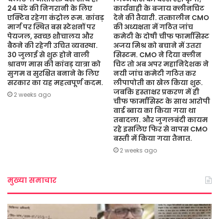
24 घंटे की निगरानी के लिए
कार्यवाही के बजाय क्लीनचिट
एक्टिव रहेगा कंट्रोल रूम. कांवड़
देने की तैयारी. तत्कालीन CMO
मार्ग पर स्थित बस स्टेशनों पर
की अध्यक्षता में गठित जांच
पेयजल, स्वच्छ शौचालय और
कमेटी के दोषी चीफ फार्मासिस्ट
बैठने की रहेगी उचित व्यवस्था.
अजय मिश्र को बचाने में उतरा
30 जुलाई से शुरू होने वाली
सिस्टम. CMO ने दिया क्लीन
श्रावण मास की कांवड़ यात्रा को
चिट तो अब अपर महानिदेशक ने
सुगम व सुरक्षित बनाने के लिए
नयी जांच कमेटी गठित कर
सरकार का यह महत्वपूर्ण कदम.
लीपापोती का खेल किया शुरू.
जबकि हस्ताक्षर प्रकरण में ही
2 weeks ago
चीफ फार्मासिस्ट के साथ आरोपी
वार्ड ब्वाय का किया गया था
तबादला. और जुगलबंदी कायम
रहे इसलिए फिर से वापस CMO
बस्ती में किया गया तैनात.
2 weeks ago
मुख्या समाचार