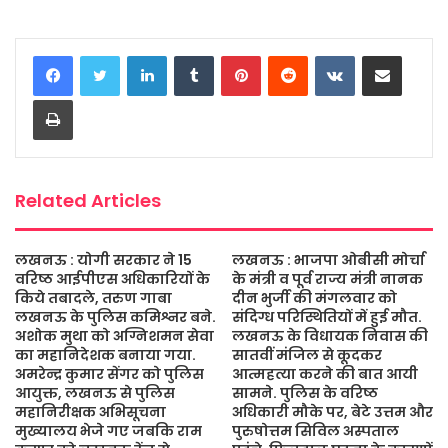
a
w
h
e
m
h
c
i
a
s
a
a
LinkedIn
Tumblr
Pinterest
Reddit
VKontakte
Share via Email
e
t
t
s
i
r
b
t
s
a
l
e
Print
o
e
A
g
o
r
p
e
k
p
Related Articles
लखनऊ : योगी सरकार ने 15
लखनऊ : भाजपा ओबीसी मोर्चा
वरिष्ठ आईपीएस अधिकारियों के
के मंत्री व पूर्व राज्य मंत्री नानक
किये तबादले, तरुण गाबा
दीन भुर्जी की मंगलवार को
लखनऊ के पुलिस कमिश्नर बने.
संदिग्ध परिस्थितियों में हुई मौत.
अशोक मुथा को अग्निशमन सेवा
लखनऊ के विधायक निवास की
का महानिदेशक बनाया गया.
सातवीं मंजिल से कूदकर
अमरेन्द्र कुमार सेंगर को पुलिस
आत्महत्या करने की बात आयी
आयुक्त, लखनऊ से पुलिस
सामने. पुलिस के वरिष्ठ
महानिरीक्षक अभिसूचना
अधिकारी मौके पर, बेटे उत्तम और
मुख्यालय भेजे गए जबकि राम
पुरुषोत्तम सिविल अस्पताल