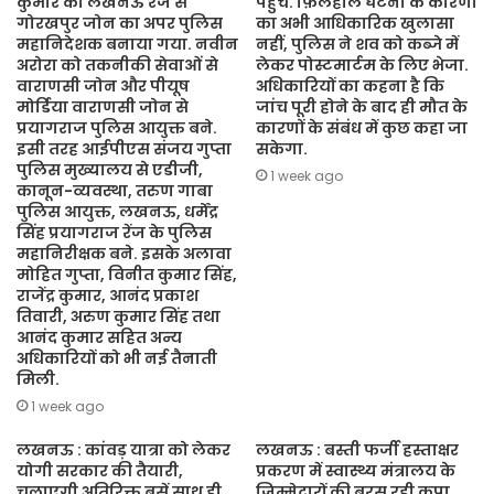
कुमार को लखनऊ रेंज से
पहुंचे. फ़िलहाल घटना के कारणों
गोरखपुर जोन का अपर पुलिस
का अभी आधिकारिक खुलासा
महानिदेशक बनाया गया. नवीन
नहीं, पुलिस ने शव को कब्जे में
अरोरा को तकनीकी सेवाओं से
लेकर पोस्टमार्टम के लिए भेजा.
वाराणसी जोन और पीयूष
अधिकारियों का कहना है कि
मोर्डिया वाराणसी जोन से
जांच पूरी होने के बाद ही मौत के
प्रयागराज पुलिस आयुक्त बने.
कारणों के संबंध में कुछ कहा जा
इसी तरह आईपीएस संजय गुप्ता
सकेगा.
पुलिस मुख्यालय से एडीजी,
1 week ago
कानून-व्यवस्था, तरुण गाबा
पुलिस आयुक्त, लखनऊ, धर्मेंद्र
सिंह प्रयागराज रेंज के पुलिस
महानिरीक्षक बने. इसके अलावा
मोहित गुप्ता, विनीत कुमार सिंह,
राजेंद्र कुमार, आनंद प्रकाश
तिवारी, अरुण कुमार सिंह तथा
आनंद कुमार सहित अन्य
अधिकारियों को भी नई तैनाती
मिली.
1 week ago
लखनऊ : कांवड़ यात्रा को लेकर
लखनऊ : बस्ती फर्जी हस्ताक्षर
योगी सरकार की तैयारी,
प्रकरण में स्वास्थ्य मंत्रालय के
चलाएगी अतिरिक्त बसें साथ ही
जिम्मेदारों की बरस रही कृपा,