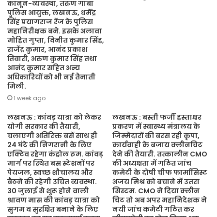
कानून-व्यवस्था, तरुण गाबा
पुलिस आयुक्त, लखनऊ, धर्मेंद्र
सिंह प्रयागराज रेंज के पुलिस
महानिरीक्षक बने. इसके अलावा
मोहित गुप्ता, विनीत कुमार सिंह,
राजेंद्र कुमार, आनंद प्रकाश
तिवारी, अरुण कुमार सिंह तथा
आनंद कुमार सहित अन्य
अधिकारियों को भी नई तैनाती
मिली.
1 week ago
लखनऊ : कांवड़ यात्रा को लेकर
लखनऊ : बस्ती फर्जी हस्ताक्षर
योगी सरकार की तैयारी,
प्रकरण में स्वास्थ्य मंत्रालय के
चलाएगी अतिरिक्त बसें साथ ही
जिम्मेदारों की बरस रही कृपा,
24 घंटे की निगरानी के लिए
कार्यवाही के बजाय क्लीनचिट
एक्टिव रहेगा कंट्रोल रूम. कांवड़
देने की तैयारी. तत्कालीन CMO
मार्ग पर स्थित बस स्टेशनों पर
की अध्यक्षता में गठित जांच
पेयजल, स्वच्छ शौचालय और
कमेटी के दोषी चीफ फार्मासिस्ट
बैठने की रहेगी उचित व्यवस्था.
अजय मिश्र को बचाने में उतरा
30 जुलाई से शुरू होने वाली
सिस्टम. CMO ने दिया क्लीन
श्रावण मास की कांवड़ यात्रा को
चिट तो अब अपर महानिदेशक ने
सुगम व सुरक्षित बनाने के लिए
नयी जांच कमेटी गठित कर