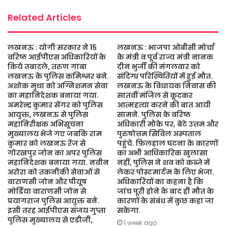
k
p
Related Articles
लखनऊ : योगी सरकार ने 15
लखनऊ : भाजपा ओबीसी मोर्चा
वरिष्ठ आईपीएस अधिकारियों के
के मंत्री व पूर्व राज्य मंत्री नानक
किये तबादले, तरुण गाबा
दीन भुर्जी की मंगलवार को
लखनऊ के पुलिस कमिश्नर बने.
संदिग्ध परिस्थितियों में हुई मौत.
अशोक मुथा को अग्निशमन सेवा
लखनऊ के विधायक निवास की
का महानिदेशक बनाया गया.
सातवीं मंजिल से कूदकर
अमरेन्द्र कुमार सेंगर को पुलिस
आत्महत्या करने की बात आयी
आयुक्त, लखनऊ से पुलिस
सामने. पुलिस के वरिष्ठ
महानिरीक्षक अभिसूचना
अधिकारी मौके पर, बेटे उत्तम और
मुख्यालय भेजे गए जबकि राम
पुरुषोत्तम सिविल अस्पताल
कुमार को लखनऊ रेंज से
पहुंचे. फ़िलहाल घटना के कारणों
गोरखपुर जोन का अपर पुलिस
का अभी आधिकारिक खुलासा
महानिदेशक बनाया गया. नवीन
नहीं, पुलिस ने शव को कब्जे में
अरोरा को तकनीकी सेवाओं से
लेकर पोस्टमार्टम के लिए भेजा.
वाराणसी जोन और पीयूष
अधिकारियों का कहना है कि
मोर्डिया वाराणसी जोन से
जांच पूरी होने के बाद ही मौत के
प्रयागराज पुलिस आयुक्त बने.
कारणों के संबंध में कुछ कहा जा
इसी तरह आईपीएस संजय गुप्ता
सकेगा.
पुलिस मुख्यालय से एडीजी,
1 week ago