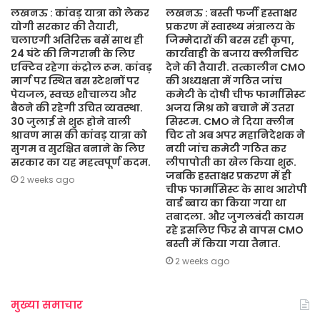
लखनऊ : कांवड़ यात्रा को लेकर
लखनऊ : बस्ती फर्जी हस्ताक्षर
योगी सरकार की तैयारी,
प्रकरण में स्वास्थ्य मंत्रालय के
चलाएगी अतिरिक्त बसें साथ ही
जिम्मेदारों की बरस रही कृपा,
24 घंटे की निगरानी के लिए
कार्यवाही के बजाय क्लीनचिट
एक्टिव रहेगा कंट्रोल रूम. कांवड़
देने की तैयारी. तत्कालीन CMO
मार्ग पर स्थित बस स्टेशनों पर
की अध्यक्षता में गठित जांच
पेयजल, स्वच्छ शौचालय और
कमेटी के दोषी चीफ फार्मासिस्ट
बैठने की रहेगी उचित व्यवस्था.
अजय मिश्र को बचाने में उतरा
30 जुलाई से शुरू होने वाली
सिस्टम. CMO ने दिया क्लीन
श्रावण मास की कांवड़ यात्रा को
चिट तो अब अपर महानिदेशक ने
सुगम व सुरक्षित बनाने के लिए
नयी जांच कमेटी गठित कर
सरकार का यह महत्वपूर्ण कदम.
लीपापोती का खेल किया शुरू.
जबकि हस्ताक्षर प्रकरण में ही
2 weeks ago
चीफ फार्मासिस्ट के साथ आरोपी
वार्ड ब्वाय का किया गया था
तबादला. और जुगलबंदी कायम
रहे इसलिए फिर से वापस CMO
बस्ती में किया गया तैनात.
2 weeks ago
मुख्या समाचार