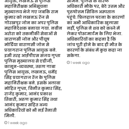
आयुक्त, लखनऊ से पुलिस
सामने. पुलिस के वरिष्ठ
महानिरीक्षक अभिसूचना
अधिकारी मौके पर, बेटे उत्तम और
मुख्यालय भेजे गए जबकि राम
पुरुषोत्तम सिविल अस्पताल
कुमार को लखनऊ रेंज से
पहुंचे. फ़िलहाल घटना के कारणों
गोरखपुर जोन का अपर पुलिस
का अभी आधिकारिक खुलासा
महानिदेशक बनाया गया. नवीन
नहीं, पुलिस ने शव को कब्जे में
अरोरा को तकनीकी सेवाओं से
लेकर पोस्टमार्टम के लिए भेजा.
वाराणसी जोन और पीयूष
अधिकारियों का कहना है कि
मोर्डिया वाराणसी जोन से
जांच पूरी होने के बाद ही मौत के
प्रयागराज पुलिस आयुक्त बने.
कारणों के संबंध में कुछ कहा जा
इसी तरह आईपीएस संजय गुप्ता
सकेगा.
पुलिस मुख्यालय से एडीजी,
1 week ago
कानून-व्यवस्था, तरुण गाबा
पुलिस आयुक्त, लखनऊ, धर्मेंद्र
सिंह प्रयागराज रेंज के पुलिस
महानिरीक्षक बने. इसके अलावा
मोहित गुप्ता, विनीत कुमार सिंह,
राजेंद्र कुमार, आनंद प्रकाश
तिवारी, अरुण कुमार सिंह तथा
आनंद कुमार सहित अन्य
अधिकारियों को भी नई तैनाती
मिली.
1 week ago