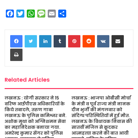
F
T
W
M
E
S
a
w
h
e
m
h
c
i
a
s
a
a
LinkedIn
Tumblr
Pinterest
Reddit
VKontakte
Share via Email
e
t
t
s
i
r
b
t
s
a
l
e
Print
o
e
A
g
o
r
p
e
k
p
Related Articles
लखनऊ : योगी सरकार ने 15
लखनऊ : भाजपा ओबीसी मोर्चा
वरिष्ठ आईपीएस अधिकारियों के
के मंत्री व पूर्व राज्य मंत्री नानक
किये तबादले, तरुण गाबा
दीन भुर्जी की मंगलवार को
लखनऊ के पुलिस कमिश्नर बने.
संदिग्ध परिस्थितियों में हुई मौत.
अशोक मुथा को अग्निशमन सेवा
लखनऊ के विधायक निवास की
का महानिदेशक बनाया गया.
सातवीं मंजिल से कूदकर
अमरेन्द्र कुमार सेंगर को पुलिस
आत्महत्या करने की बात आयी