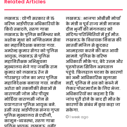
Related Articles
लखनऊ : योगी सरकार ने 15
लखनऊ : भाजपा ओबीसी मोर्चा
वरिष्ठ आईपीएस अधिकारियों के
के मंत्री व पूर्व राज्य मंत्री नानक
किये तबादले, तरुण गाबा
दीन भुर्जी की मंगलवार को
लखनऊ के पुलिस कमिश्नर बने.
संदिग्ध परिस्थितियों में हुई मौत.
अशोक मुथा को अग्निशमन सेवा
लखनऊ के विधायक निवास की
का महानिदेशक बनाया गया.
सातवीं मंजिल से कूदकर
अमरेन्द्र कुमार सेंगर को पुलिस
आत्महत्या करने की बात आयी
आयुक्त, लखनऊ से पुलिस
सामने. पुलिस के वरिष्ठ
महानिरीक्षक अभिसूचना
अधिकारी मौके पर, बेटे उत्तम और
मुख्यालय भेजे गए जबकि राम
पुरुषोत्तम सिविल अस्पताल
कुमार को लखनऊ रेंज से
पहुंचे. फ़िलहाल घटना के कारणों
गोरखपुर जोन का अपर पुलिस
का अभी आधिकारिक खुलासा
महानिदेशक बनाया गया. नवीन
नहीं, पुलिस ने शव को कब्जे में
अरोरा को तकनीकी सेवाओं से
लेकर पोस्टमार्टम के लिए भेजा.
वाराणसी जोन और पीयूष
अधिकारियों का कहना है कि
मोर्डिया वाराणसी जोन से
जांच पूरी होने के बाद ही मौत के
प्रयागराज पुलिस आयुक्त बने.
कारणों के संबंध में कुछ कहा जा
इसी तरह आईपीएस संजय गुप्ता
सकेगा.
पुलिस मुख्यालय से एडीजी,
1 week ago
कानून-व्यवस्था, तरुण गाबा
पुलिस आयुक्त, लखनऊ, धर्मेंद्र