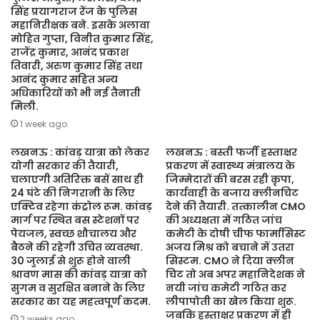
सिंह प्रयागराज रेंज के पुलिस
महानिरीक्षक बने. इसके अलावा
मोहित गुप्ता, विनीत कुमार सिंह,
राजेंद्र कुमार, आनंद प्रकाश
तिवारी, अरुण कुमार सिंह तथा
आनंद कुमार सहित अन्य
अधिकारियों को भी नई तैनाती
मिली.
1 week ago
लखनऊ : कांवड़ यात्रा को लेकर
लखनऊ : बस्ती फर्जी हस्ताक्षर
योगी सरकार की तैयारी,
प्रकरण में स्वास्थ्य मंत्रालय के
चलाएगी अतिरिक्त बसें साथ ही
जिम्मेदारों की बरस रही कृपा,
24 घंटे की निगरानी के लिए
कार्यवाही के बजाय क्लीनचिट
एक्टिव रहेगा कंट्रोल रूम. कांवड़
देने की तैयारी. तत्कालीन CMO
मार्ग पर स्थित बस स्टेशनों पर
की अध्यक्षता में गठित जांच
पेयजल, स्वच्छ शौचालय और
कमेटी के दोषी चीफ फार्मासिस्ट
बैठने की रहेगी उचित व्यवस्था.
अजय मिश्र को बचाने में उतरा
30 जुलाई से शुरू होने वाली
सिस्टम. CMO ने दिया क्लीन
श्रावण मास की कांवड़ यात्रा को
चिट तो अब अपर महानिदेशक ने
सुगम व सुरक्षित बनाने के लिए
नयी जांच कमेटी गठित कर
सरकार का यह महत्वपूर्ण कदम.
लीपापोती का खेल किया शुरू.
जबकि हस्ताक्षर प्रकरण में ही
2 weeks ago