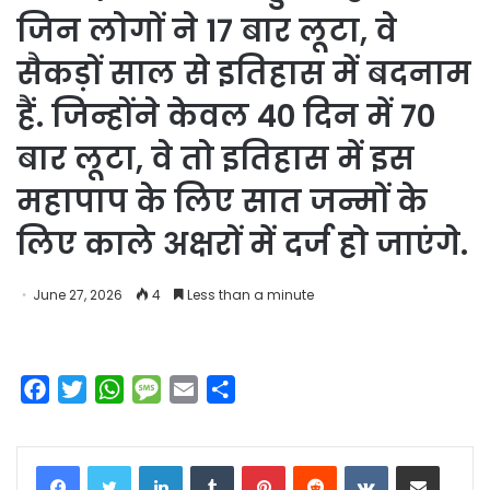
जिन लोगों ने 17 बार लूटा, वे
सैकड़ों साल से इतिहास में बदनाम
हैं. जिन्होंने केवल 40 दिन में 70
बार लूटा, वे तो इतिहास में इस
महापाप के लिए सात जन्मों के
लिए काले अक्षरों में दर्ज हो जाएंगे.
June 27, 2026
4
Less than a minute
F
T
W
M
E
S
a
w
h
e
m
h
c
i
a
s
a
a
LinkedIn
Tumblr
Pinterest
Reddit
VKontakte
Share via Email
e
t
t
s
i
r