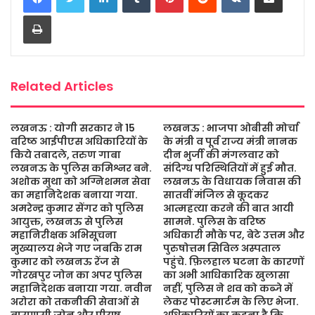
b
t
s
a
l
e
Print
o
e
A
g
o
r
p
e
k
p
Related Articles
लखनऊ : योगी सरकार ने 15
लखनऊ : भाजपा ओबीसी मोर्चा
वरिष्ठ आईपीएस अधिकारियों के
के मंत्री व पूर्व राज्य मंत्री नानक
किये तबादले, तरुण गाबा
दीन भुर्जी की मंगलवार को
लखनऊ के पुलिस कमिश्नर बने.
संदिग्ध परिस्थितियों में हुई मौत.
अशोक मुथा को अग्निशमन सेवा
लखनऊ के विधायक निवास की
का महानिदेशक बनाया गया.
सातवीं मंजिल से कूदकर
अमरेन्द्र कुमार सेंगर को पुलिस
आत्महत्या करने की बात आयी
आयुक्त, लखनऊ से पुलिस
सामने. पुलिस के वरिष्ठ
महानिरीक्षक अभिसूचना
अधिकारी मौके पर, बेटे उत्तम और
मुख्यालय भेजे गए जबकि राम
पुरुषोत्तम सिविल अस्पताल
कुमार को लखनऊ रेंज से
पहुंचे. फ़िलहाल घटना के कारणों
गोरखपुर जोन का अपर पुलिस
का अभी आधिकारिक खुलासा
महानिदेशक बनाया गया. नवीन
नहीं, पुलिस ने शव को कब्जे में
अरोरा को तकनीकी सेवाओं से
लेकर पोस्टमार्टम के लिए भेजा.