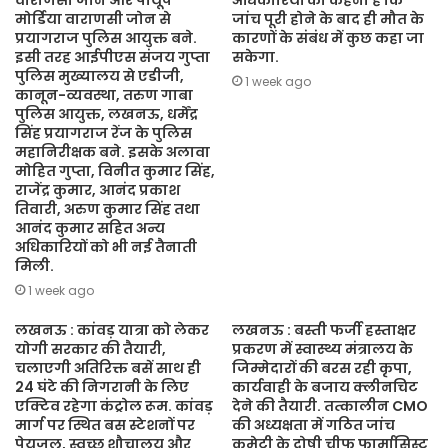
वाराणसी जोन और पीयूष
अधिकारियों का कहना है कि
मोर्डिया वाराणसी जोन से
जांच पूरी होने के बाद ही मौत के
प्रयागराज पुलिस आयुक्त बने.
कारणों के संबंध में कुछ कहा जा
इसी तरह आईपीएस संजय गुप्ता
सकेगा.
पुलिस मुख्यालय से एडीजी,
1 week ago
कानून-व्यवस्था, तरुण गाबा
पुलिस आयुक्त, लखनऊ, धर्मेंद्र
सिंह प्रयागराज रेंज के पुलिस
महानिरीक्षक बने. इसके अलावा
मोहित गुप्ता, विनीत कुमार सिंह,
राजेंद्र कुमार, आनंद प्रकाश
तिवारी, अरुण कुमार सिंह तथा
आनंद कुमार सहित अन्य
अधिकारियों को भी नई तैनाती
मिली.
1 week ago
लखनऊ : कांवड़ यात्रा को लेकर
लखनऊ : बस्ती फर्जी हस्ताक्षर
योगी सरकार की तैयारी,
प्रकरण में स्वास्थ्य मंत्रालय के
चलाएगी अतिरिक्त बसें साथ ही
जिम्मेदारों की बरस रही कृपा,
24 घंटे की निगरानी के लिए
कार्यवाही के बजाय क्लीनचिट
एक्टिव रहेगा कंट्रोल रूम. कांवड़
देने की तैयारी. तत्कालीन CMO
मार्ग पर स्थित बस स्टेशनों पर
की अध्यक्षता में गठित जांच
पेयजल, स्वच्छ शौचालय और
कमेटी के दोषी चीफ फार्मासिस्ट