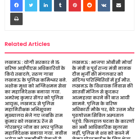
e
t
t
s
i
r
b
t
s
a
l
e
Print
o
e
A
g
o
r
p
e
k
p
Related Articles
लखनऊ : योगी सरकार ने 15
लखनऊ : भाजपा ओबीसी मोर्चा
वरिष्ठ आईपीएस अधिकारियों के
के मंत्री व पूर्व राज्य मंत्री नानक
किये तबादले, तरुण गाबा
दीन भुर्जी की मंगलवार को
लखनऊ के पुलिस कमिश्नर बने.
संदिग्ध परिस्थितियों में हुई मौत.
अशोक मुथा को अग्निशमन सेवा
लखनऊ के विधायक निवास की
का महानिदेशक बनाया गया.
सातवीं मंजिल से कूदकर
अमरेन्द्र कुमार सेंगर को पुलिस
आत्महत्या करने की बात आयी
आयुक्त, लखनऊ से पुलिस
सामने. पुलिस के वरिष्ठ
महानिरीक्षक अभिसूचना
अधिकारी मौके पर, बेटे उत्तम और
मुख्यालय भेजे गए जबकि राम
पुरुषोत्तम सिविल अस्पताल
कुमार को लखनऊ रेंज से
पहुंचे. फ़िलहाल घटना के कारणों
गोरखपुर जोन का अपर पुलिस
का अभी आधिकारिक खुलासा
महानिदेशक बनाया गया. नवीन
नहीं, पुलिस ने शव को कब्जे में