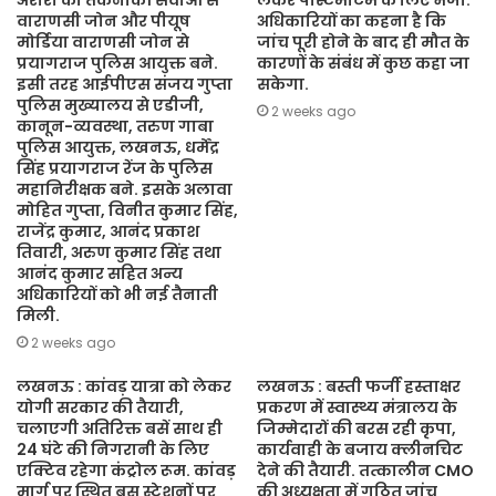
अरोरा को तकनीकी सेवाओं से
लेकर पोस्टमार्टम के लिए भेजा.
वाराणसी जोन और पीयूष
अधिकारियों का कहना है कि
मोर्डिया वाराणसी जोन से
जांच पूरी होने के बाद ही मौत के
प्रयागराज पुलिस आयुक्त बने.
कारणों के संबंध में कुछ कहा जा
इसी तरह आईपीएस संजय गुप्ता
सकेगा.
पुलिस मुख्यालय से एडीजी,
2 weeks ago
कानून-व्यवस्था, तरुण गाबा
पुलिस आयुक्त, लखनऊ, धर्मेंद्र
सिंह प्रयागराज रेंज के पुलिस
महानिरीक्षक बने. इसके अलावा
मोहित गुप्ता, विनीत कुमार सिंह,
राजेंद्र कुमार, आनंद प्रकाश
तिवारी, अरुण कुमार सिंह तथा
आनंद कुमार सहित अन्य
अधिकारियों को भी नई तैनाती
मिली.
2 weeks ago
लखनऊ : कांवड़ यात्रा को लेकर
लखनऊ : बस्ती फर्जी हस्ताक्षर
योगी सरकार की तैयारी,
प्रकरण में स्वास्थ्य मंत्रालय के
चलाएगी अतिरिक्त बसें साथ ही
जिम्मेदारों की बरस रही कृपा,
24 घंटे की निगरानी के लिए
कार्यवाही के बजाय क्लीनचिट
एक्टिव रहेगा कंट्रोल रूम. कांवड़
देने की तैयारी. तत्कालीन CMO
मार्ग पर स्थित बस स्टेशनों पर
की अध्यक्षता में गठित जांच