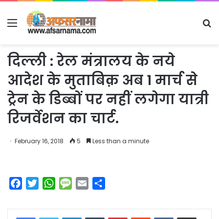
Menu
S
fo
दिल्ली : रेल मंत्रालय के नये
आदेश के मुताबिक़ अब 1 मार्च से
ट्रेन के डिब्बों पर नहीं लगेगा यात्री
रिजर्वेशन का चार्ट.
February 16, 2018
5
Less than a minute
F
T
W
M
E
S
a
w
h
e
m
h
c
i
a
s
a
a
LinkedIn
Tumblr
Pinterest
Reddit
VKontakte
Share via Email