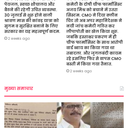
पेयजल, स्वच्छ शौचालय और
कमेटी के दोषी चीफ फार्मासिस्ट
बैठने की रहेगी उचित व्यवस्था.
अजय मिश्र को बचाने में उतरा
30 जुलाई से शुरू होने वाली
सिस्टम. CMO ने दिया क्लीन
श्रावण मास की कांवड़ यात्रा को
चिट तो अब अपर महानिदेशक ने
सुगम व सुरक्षित बनाने के लिए
नयी जांच कमेटी गठित कर
सरकार का यह महत्वपूर्ण कदम.
लीपापोती का खेल किया शुरू.
जबकि हस्ताक्षर प्रकरण में ही
2 weeks ago
चीफ फार्मासिस्ट के साथ आरोपी
वार्ड ब्वाय का किया गया था
तबादला. और जुगलबंदी कायम
रहे इसलिए फिर से वापस CMO
बस्ती में किया गया तैनात.
2 weeks ago
मुख्या समाचार