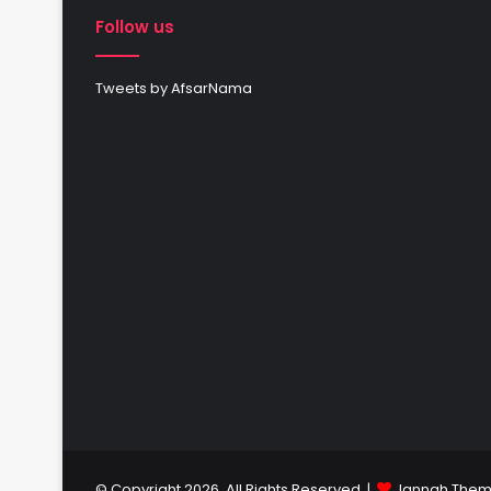
Follow us
Tweets by AfsarNama
© Copyright 2026, All Rights Reserved |
Jannah Them