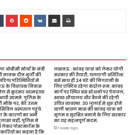
dIn
Tumblr
Pinterest
Reddit
VKontakte
Share via Email
Print
ओबीसी मोर्चा के मंत्री
लखनऊ : कांवड़ यात्रा को लेकर योगी
ंत्री नानक दीन भुर्जी की
सरकार की तैयारी, चलाएगी अतिरिक्त
िग्ध परिस्थितियों में
बसें साथ ही 24 घंटे की निगरानी के
नऊ के विधायक निवास
लिए एक्टिव रहेगा कंट्रोल रूम. कांवड़
जिल से कूदकर आत्महत्या
मार्ग पर स्थित बस स्टेशनों पर पेयजल,
आयी सामने. पुलिस के
स्वच्छ शौचालय और बैठने की रहेगी
 मौके पर, बेटे उत्तम
उचित व्यवस्था. 30 जुलाई से शुरू होने
 सिविल अस्पताल पहुंचे.
वाली श्रावण मास की कांवड़ यात्रा को
 के कारणों का अभी
सुगम व सुरक्षित बनाने के लिए सरकार
ासा नहीं, पुलिस ने
का यह महत्वपूर्ण कदम.
ं लेकर पोस्टमार्टम के
1 week ago
कारियों का कहना है कि