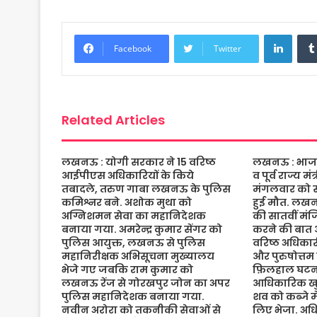
c
i
a
s
a
a
e
t
t
s
i
r
Linke
b
t
s
a
l
e
Facebook
Twitter
o
e
A
g
o
r
p
e
k
p
Related Articles
लखनऊ : योगी सरकार ने 15 वरिष्ठ
लखनऊ : भाजपा 
आईपीएस अधिकारियों के किये
व पूर्व राज्य म
तबादले, तरुण गाबा लखनऊ के पुलिस
मंगलवार को संद
कमिश्नर बने. अशोक मुथा को
हुई मौत. लख
अग्निशमन सेवा का महानिदेशक
की सातवीं मं
बनाया गया. अमरेन्द्र कुमार सेंगर को
करने की बात 
पुलिस आयुक्त, लखनऊ से पुलिस
वरिष्ठ अधिकारी
महानिरीक्षक अभिसूचना मुख्यालय
और पुरुषोत्तम
भेजे गए जबकि राम कुमार को
फ़िलहाल घटना
लखनऊ रेंज से गोरखपुर जोन का अपर
आधिकारिक खुल
पुलिस महानिदेशक बनाया गया.
शव को कब्जे मे
नवीन अरोरा को तकनीकी सेवाओं से
लिए भेजा. अधि