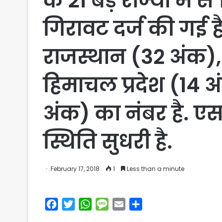
के 21 बड़े राज्यों मे
गिरावट दर्ज की गई ह
राजस्थान (32 अंक), उ
हिमाचल प्रदेश (14 अ
अंक) का नंबर है. एसआ
स्थिति सुधरी है.
February 17, 2018
1
Less than a minute
F
T
W
M
E
S
a
w
h
e
m
h