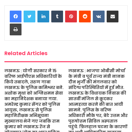
c
i
a
s
a
a
LinkedIn
Tumblr
Pinterest
Reddit
VKontakte
Share via Email
e
t
t
s
i
r
b
t
s
a
l
e
Print
o
e
A
g
o
r
p
e
k
p
Related Articles
लखनऊ : योगी सरकार ने 15
लखनऊ : भाजपा ओबीसी मोर्चा
वरिष्ठ आईपीएस अधिकारियों के
के मंत्री व पूर्व राज्य मंत्री नानक
किये तबादले, तरुण गाबा
दीन भुर्जी की मंगलवार को
लखनऊ के पुलिस कमिश्नर बने.
संदिग्ध परिस्थितियों में हुई मौत.
अशोक मुथा को अग्निशमन सेवा
लखनऊ के विधायक निवास की
का महानिदेशक बनाया गया.
सातवीं मंजिल से कूदकर
अमरेन्द्र कुमार सेंगर को पुलिस
आत्महत्या करने की बात आयी
आयुक्त, लखनऊ से पुलिस
सामने. पुलिस के वरिष्ठ
महानिरीक्षक अभिसूचना
अधिकारी मौके पर, बेटे उत्तम और
मुख्यालय भेजे गए जबकि राम
पुरुषोत्तम सिविल अस्पताल
कुमार को लखनऊ रेंज से
पहुंचे. फ़िलहाल घटना के कारणों