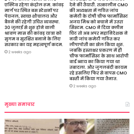
एक्टिव रहेगा कंट्रोल रूम. कांवड़
देने की तैयारी. तत्कालीन CMO
मार्ग पर स्थित बस स्टेशनों पर
की अध्यक्षता में गठित जांच
पेयजल, स्वच्छ शौचालय और
कमेटी के दोषी चीफ फार्मासिस्ट
बैठने की रहेगी उचित व्यवस्था.
अजय मिश्र को बचाने में उतरा
30 जुलाई से शुरू होने वाली
सिस्टम. CMO ने दिया क्लीन
श्रावण मास की कांवड़ यात्रा को
चिट तो अब अपर महानिदेशक ने
सुगम व सुरक्षित बनाने के लिए
नयी जांच कमेटी गठित कर
सरकार का यह महत्वपूर्ण कदम.
लीपापोती का खेल किया शुरू.
जबकि हस्ताक्षर प्रकरण में ही
2 weeks ago
चीफ फार्मासिस्ट के साथ आरोपी
वार्ड ब्वाय का किया गया था
तबादला. और जुगलबंदी कायम
रहे इसलिए फिर से वापस CMO
बस्ती में किया गया तैनात.
2 weeks ago
मुख्या समाचार