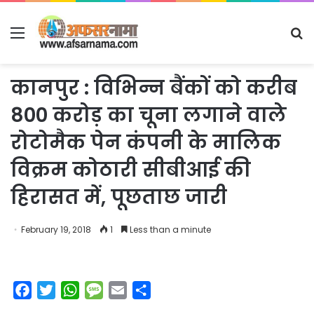
Menu
S
fo
कानपुर : विभिन्न बैंकों को करीब
800 करोड़ का चूना लगाने वाले
रोटोमैक पेन कंपनी के मालिक
विक्रम कोठारी सीबीआई की
हिरासत में, पूछताछ जारी
February 19, 2018
1
Less than a minute
F
T
W
M
E
S
a
w
h
e
m
h