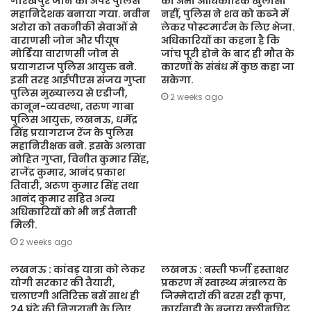
गोरखपुर जोन का अपर पुलिस
का अभी आधिकारिक खुलासा
महानिदेशक बनाया गया. नवीन
नहीं, पुलिस ने शव को कब्जे में
अरोरा को तकनीकी सेवाओं से
लेकर पोस्टमार्टम के लिए भेजा.
वाराणसी जोन और पीयूष
अधिकारियों का कहना है कि
मोर्डिया वाराणसी जोन से
जांच पूरी होने के बाद ही मौत के
प्रयागराज पुलिस आयुक्त बने.
कारणों के संबंध में कुछ कहा जा
इसी तरह आईपीएस संजय गुप्ता
सकेगा.
पुलिस मुख्यालय से एडीजी,
2 weeks ago
कानून-व्यवस्था, तरुण गाबा
पुलिस आयुक्त, लखनऊ, धर्मेंद्र
सिंह प्रयागराज रेंज के पुलिस
महानिरीक्षक बने. इसके अलावा
मोहित गुप्ता, विनीत कुमार सिंह,
राजेंद्र कुमार, आनंद प्रकाश
तिवारी, अरुण कुमार सिंह तथा
आनंद कुमार सहित अन्य
अधिकारियों को भी नई तैनाती
मिली.
2 weeks ago
लखनऊ : कांवड़ यात्रा को लेकर
लखनऊ : बस्ती फर्जी हस्ताक्षर
योगी सरकार की तैयारी,
प्रकरण में स्वास्थ्य मंत्रालय के
चलाएगी अतिरिक्त बसें साथ ही
जिम्मेदारों की बरस रही कृपा,
24 घंटे की निगरानी के लिए
कार्यवाही के बजाय क्लीनचिट