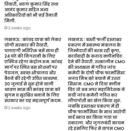
तिवारी, अरुण कुमार सिंह तथा
आनंद कुमार सहित अन्य
अधिकारियों को भी नई तैनाती
मिली.
2 weeks ago
लखनऊ : कांवड़ यात्रा को लेकर
लखनऊ : बस्ती फर्जी हस्ताक्षर
योगी सरकार की तैयारी,
प्रकरण में स्वास्थ्य मंत्रालय के
चलाएगी अतिरिक्त बसें साथ ही
जिम्मेदारों की बरस रही कृपा,
24 घंटे की निगरानी के लिए
कार्यवाही के बजाय क्लीनचिट
एक्टिव रहेगा कंट्रोल रूम. कांवड़
देने की तैयारी. तत्कालीन CMO
मार्ग पर स्थित बस स्टेशनों पर
की अध्यक्षता में गठित जांच
पेयजल, स्वच्छ शौचालय और
कमेटी के दोषी चीफ फार्मासिस्ट
बैठने की रहेगी उचित व्यवस्था.
अजय मिश्र को बचाने में उतरा
30 जुलाई से शुरू होने वाली
सिस्टम. CMO ने दिया क्लीन
श्रावण मास की कांवड़ यात्रा को
चिट तो अब अपर महानिदेशक ने
सुगम व सुरक्षित बनाने के लिए
नयी जांच कमेटी गठित कर
सरकार का यह महत्वपूर्ण कदम.
लीपापोती का खेल किया शुरू.
जबकि हस्ताक्षर प्रकरण में ही
2 weeks ago
चीफ फार्मासिस्ट के साथ आरोपी
वार्ड ब्वाय का किया गया था
तबादला. और जुगलबंदी कायम
रहे इसलिए फिर से वापस CMO