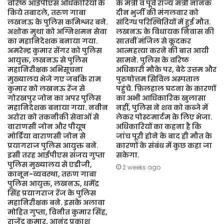
वरिष्ठ आईपीएस अधिकारियों के
के मंत्री व पूर्व राज्य मंत्री नानक
किये तबादले, तरुण गाबा
दीन भुर्जी की मंगलवार को
लखनऊ के पुलिस कमिश्नर बने.
संदिग्ध परिस्थितियों में हुई मौत.
अशोक मुथा को अग्निशमन सेवा
लखनऊ के विधायक निवास की
का महानिदेशक बनाया गया.
सातवीं मंजिल से कूदकर
अमरेन्द्र कुमार सेंगर को पुलिस
आत्महत्या करने की बात आयी
आयुक्त, लखनऊ से पुलिस
सामने. पुलिस के वरिष्ठ
महानिरीक्षक अभिसूचना
अधिकारी मौके पर, बेटे उत्तम और
मुख्यालय भेजे गए जबकि राम
पुरुषोत्तम सिविल अस्पताल
कुमार को लखनऊ रेंज से
पहुंचे. फ़िलहाल घटना के कारणों
गोरखपुर जोन का अपर पुलिस
का अभी आधिकारिक खुलासा
महानिदेशक बनाया गया. नवीन
नहीं, पुलिस ने शव को कब्जे में
अरोरा को तकनीकी सेवाओं से
लेकर पोस्टमार्टम के लिए भेजा.
वाराणसी जोन और पीयूष
अधिकारियों का कहना है कि
मोर्डिया वाराणसी जोन से
जांच पूरी होने के बाद ही मौत के
प्रयागराज पुलिस आयुक्त बने.
कारणों के संबंध में कुछ कहा जा
इसी तरह आईपीएस संजय गुप्ता
सकेगा.
पुलिस मुख्यालय से एडीजी,
2 weeks ago
कानून-व्यवस्था, तरुण गाबा
पुलिस आयुक्त, लखनऊ, धर्मेंद्र
सिंह प्रयागराज रेंज के पुलिस
महानिरीक्षक बने. इसके अलावा
मोहित गुप्ता, विनीत कुमार सिंह,
राजेंद्र कुमार, आनंद प्रकाश