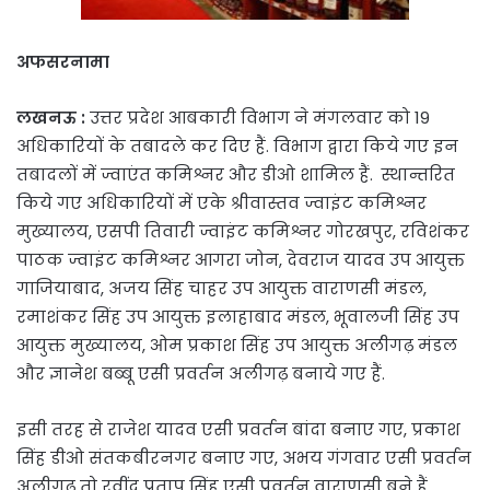
अफसरनामा
लखनऊ :
उत्तर प्रदेश आबकारी विभाग ने मंगलवार को 19
अधिकारियों के तबादले कर दिए हैं. विभाग द्वारा किये गए इन
तबादलों में ज्वाएंत कमिश्नर और डीओ शामिल हैं. स्थान्तरित
किये गए अधिकारियों में एके श्रीवास्तव ज्वाइंट कमिश्नर
मुख्यालय, एसपी तिवारी ज्वाइंट कमिश्नर गोरखपुर, रविशंकर
पाठक ज्वाइंट कमिश्नर आगरा जोन, देवराज यादव उप आयुक्त
गाजियाबाद, अजय सिंह चाहर उप आयुक्त वाराणसी मंडल,
रमाशंकर सिंह उप आयुक्त इलाहाबाद मंडल, भूवालजी सिंह उप
आयुक्त मुख्यालय, ओम प्रकाश सिंह उप आयुक्त अलीगढ़ मंडल
और ज्ञानेश बब्बू एसी प्रवर्तन अलीगढ़ बनाये गए हैं.
इसी तरह से राजेश यादव एसी प्रवर्तन बांदा बनाए गए, प्रकाश
सिंह डीओ संतकबीरनगर बनाए गए, अभय गंगवार एसी प्रवर्तन
अलीगढ़ तो रवींद्र प्रताप सिंह एसी प्रवर्तन वाराणसी बने हैं.