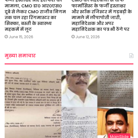
फर्जी हस्ताक्षर और हेराफेरी का
CMO की मेहरबानी से चीफ
मामला, CMO डा० आर०एस०
फार्मासिस्ट के फर्जी हस्ताक्षर
दूबे से लेकर CMO राजीव निगम
और स्टॉक रजिस्टर में गड़बड़ी के
तक चल रहा रिंगमास्टर का
मामले में लीपापोती जारी,
सिक्का, बस्ती के स्वास्थ्य
महानिदेशक और अपर
महकमें में लूट
महानिदेशक का पत्र भी ठेंगे पर
June 15, 2026
June 12, 2026
मुख्या समाचार
MainSlide