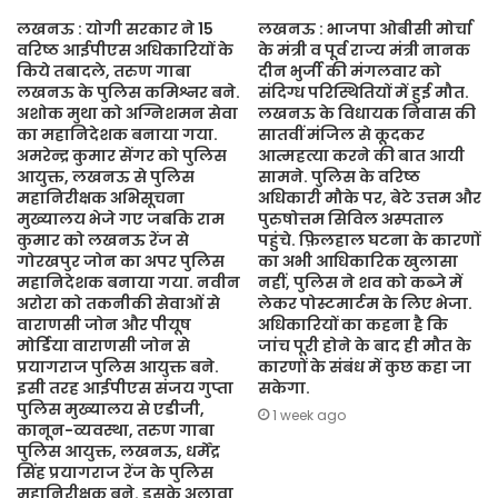
लखनऊ : योगी सरकार ने 15
लखनऊ : भाजपा ओबीसी मोर्चा
वरिष्ठ आईपीएस अधिकारियों के
के मंत्री व पूर्व राज्य मंत्री नानक
किये तबादले, तरुण गाबा
दीन भुर्जी की मंगलवार को
लखनऊ के पुलिस कमिश्नर बने.
संदिग्ध परिस्थितियों में हुई मौत.
अशोक मुथा को अग्निशमन सेवा
लखनऊ के विधायक निवास की
का महानिदेशक बनाया गया.
सातवीं मंजिल से कूदकर
अमरेन्द्र कुमार सेंगर को पुलिस
आत्महत्या करने की बात आयी
आयुक्त, लखनऊ से पुलिस
सामने. पुलिस के वरिष्ठ
महानिरीक्षक अभिसूचना
अधिकारी मौके पर, बेटे उत्तम और
मुख्यालय भेजे गए जबकि राम
पुरुषोत्तम सिविल अस्पताल
कुमार को लखनऊ रेंज से
पहुंचे. फ़िलहाल घटना के कारणों
गोरखपुर जोन का अपर पुलिस
का अभी आधिकारिक खुलासा
महानिदेशक बनाया गया. नवीन
नहीं, पुलिस ने शव को कब्जे में
अरोरा को तकनीकी सेवाओं से
लेकर पोस्टमार्टम के लिए भेजा.
वाराणसी जोन और पीयूष
अधिकारियों का कहना है कि
मोर्डिया वाराणसी जोन से
जांच पूरी होने के बाद ही मौत के
प्रयागराज पुलिस आयुक्त बने.
कारणों के संबंध में कुछ कहा जा
इसी तरह आईपीएस संजय गुप्ता
सकेगा.
पुलिस मुख्यालय से एडीजी,
1 week ago
कानून-व्यवस्था, तरुण गाबा
पुलिस आयुक्त, लखनऊ, धर्मेंद्र
सिंह प्रयागराज रेंज के पुलिस
महानिरीक्षक बने. इसके अलावा