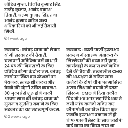
मोहित गुप्ता, विनीत कुमार सिंह,
राजेंद्र कुमार, आनंद प्रकाश
तिवारी, अरुण कुमार सिंह तथा
आनंद कुमार सहित अन्य
अधिकारियों को भी नई तैनाती
मिली.
1 week ago
लखनऊ : कांवड़ यात्रा को लेकर
लखनऊ : बस्ती फर्जी हस्ताक्षर
योगी सरकार की तैयारी,
प्रकरण में स्वास्थ्य मंत्रालय के
चलाएगी अतिरिक्त बसें साथ ही
जिम्मेदारों की बरस रही कृपा,
24 घंटे की निगरानी के लिए
कार्यवाही के बजाय क्लीनचिट
एक्टिव रहेगा कंट्रोल रूम. कांवड़
देने की तैयारी. तत्कालीन CMO
मार्ग पर स्थित बस स्टेशनों पर
की अध्यक्षता में गठित जांच
पेयजल, स्वच्छ शौचालय और
कमेटी के दोषी चीफ फार्मासिस्ट
बैठने की रहेगी उचित व्यवस्था.
अजय मिश्र को बचाने में उतरा
30 जुलाई से शुरू होने वाली
सिस्टम. CMO ने दिया क्लीन
श्रावण मास की कांवड़ यात्रा को
चिट तो अब अपर महानिदेशक ने
सुगम व सुरक्षित बनाने के लिए
नयी जांच कमेटी गठित कर
सरकार का यह महत्वपूर्ण कदम.
लीपापोती का खेल किया शुरू.
जबकि हस्ताक्षर प्रकरण में ही
2 weeks ago
चीफ फार्मासिस्ट के साथ आरोपी
वार्ड ब्वाय का किया गया था