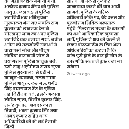
का महानिदेशक बनाया गया.
सातवीं मंजिल से कूदकर
अमरेन्द्र कुमार सेंगर को पुलिस
आत्महत्या करने की बात आयी
आयुक्त, लखनऊ से पुलिस
सामने. पुलिस के वरिष्ठ
महानिरीक्षक अभिसूचना
अधिकारी मौके पर, बेटे उत्तम और
मुख्यालय भेजे गए जबकि राम
पुरुषोत्तम सिविल अस्पताल
कुमार को लखनऊ रेंज से
पहुंचे. फ़िलहाल घटना के कारणों
गोरखपुर जोन का अपर पुलिस
का अभी आधिकारिक खुलासा
महानिदेशक बनाया गया. नवीन
नहीं, पुलिस ने शव को कब्जे में
अरोरा को तकनीकी सेवाओं से
लेकर पोस्टमार्टम के लिए भेजा.
वाराणसी जोन और पीयूष
अधिकारियों का कहना है कि
मोर्डिया वाराणसी जोन से
जांच पूरी होने के बाद ही मौत के
प्रयागराज पुलिस आयुक्त बने.
कारणों के संबंध में कुछ कहा जा
इसी तरह आईपीएस संजय गुप्ता
सकेगा.
पुलिस मुख्यालय से एडीजी,
1 week ago
कानून-व्यवस्था, तरुण गाबा
पुलिस आयुक्त, लखनऊ, धर्मेंद्र
सिंह प्रयागराज रेंज के पुलिस
महानिरीक्षक बने. इसके अलावा
मोहित गुप्ता, विनीत कुमार सिंह,
राजेंद्र कुमार, आनंद प्रकाश
तिवारी, अरुण कुमार सिंह तथा
आनंद कुमार सहित अन्य
अधिकारियों को भी नई तैनाती
मिली.