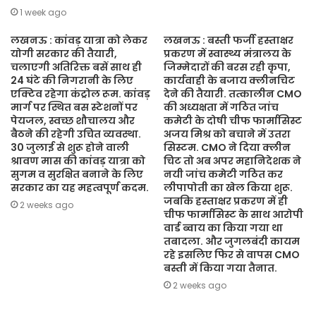
1 week ago
लखनऊ : कांवड़ यात्रा को लेकर
लखनऊ : बस्ती फर्जी हस्ताक्षर
योगी सरकार की तैयारी,
प्रकरण में स्वास्थ्य मंत्रालय के
चलाएगी अतिरिक्त बसें साथ ही
जिम्मेदारों की बरस रही कृपा,
24 घंटे की निगरानी के लिए
कार्यवाही के बजाय क्लीनचिट
एक्टिव रहेगा कंट्रोल रूम. कांवड़
देने की तैयारी. तत्कालीन CMO
मार्ग पर स्थित बस स्टेशनों पर
की अध्यक्षता में गठित जांच
पेयजल, स्वच्छ शौचालय और
कमेटी के दोषी चीफ फार्मासिस्ट
बैठने की रहेगी उचित व्यवस्था.
अजय मिश्र को बचाने में उतरा
30 जुलाई से शुरू होने वाली
सिस्टम. CMO ने दिया क्लीन
श्रावण मास की कांवड़ यात्रा को
चिट तो अब अपर महानिदेशक ने
सुगम व सुरक्षित बनाने के लिए
नयी जांच कमेटी गठित कर
सरकार का यह महत्वपूर्ण कदम.
लीपापोती का खेल किया शुरू.
जबकि हस्ताक्षर प्रकरण में ही
2 weeks ago
चीफ फार्मासिस्ट के साथ आरोपी
वार्ड ब्वाय का किया गया था
तबादला. और जुगलबंदी कायम
रहे इसलिए फिर से वापस CMO
बस्ती में किया गया तैनात.
2 weeks ago