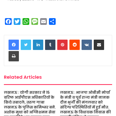
F
T
W
M
E
S
a
w
h
e
m
h
c
i
a
s
a
a
LinkedIn
Tumblr
Pinterest
Reddit
VKontakte
Share via Email
e
t
t
s
i
r
b
t
s
a
l
e
Print
o
e
A
g
o
r
p
e
k
p
Related Articles
लखनऊ : योगी सरकार ने 15
लखनऊ : भाजपा ओबीसी मोर्चा
वरिष्ठ आईपीएस अधिकारियों के
के मंत्री व पूर्व राज्य मंत्री नानक
किये तबादले, तरुण गाबा
दीन भुर्जी की मंगलवार को
लखनऊ के पुलिस कमिश्नर बने.
संदिग्ध परिस्थितियों में हुई मौत.
अशोक मुथा को अग्निशमन सेवा
लखनऊ के विधायक निवास की