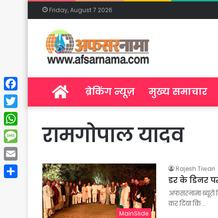
Friday, August 7 2026
Home
ब्रेकिंग न्यूज़
मुख्य समाचार
Facebook
Twitter
रामगोपाल यादव
WhatsApp
Message
Email
Rajesh Tiwari
डर के डिनर प
Share
अफसरनामा ब्यूरो दि
कर दिया कि…
MainSlide