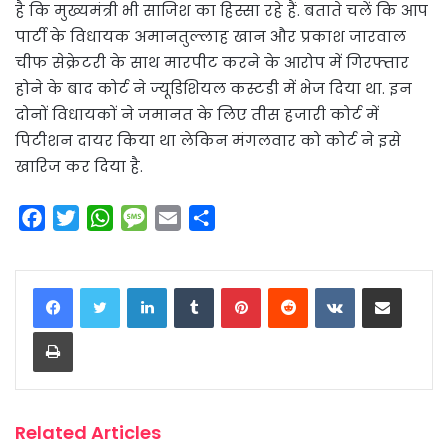
है कि मुख्यमंत्री भी साजिश का हिस्सा रहे हैं. बताते चलें कि आप
पार्टी के विधायक अमानतुल्लाह खान और प्रकाश जारवाल
चीफ सेक्रेटरी के साथ मारपीट करने के आरोप में गिरफ्तार
होने के बाद कोर्ट ने ज्यूडिशियल कस्टडी में भेज दिया था. इन
दोनों विधायकों ने जमानत के लिए तीस हजारी कोर्ट में
पिटीशन दायर किया था लेकिन मंगलवार को कोर्ट ने इसे
खारिज कर दिया है.
F
T
W
M
E
S
a
w
h
e
m
h
c
i
a
s
a
a
LinkedIn
Tumblr
Pinterest
Reddit
VKontakte
Share via Email
e
t
t
s
i
r
b
t
s
a
l
e
Print
o
e
A
g
o
r
p
e
k
p
Related Articles