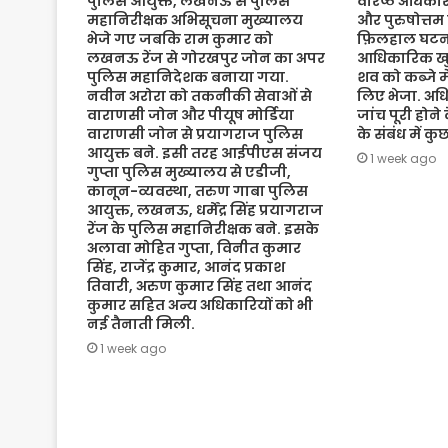
पुलिस आयुक्त, लखनऊ से पुलिस
वरिष्ठ अधिकारी
महानिरीक्षक अभिसूचना मुख्यालय
और पुरुषोत्तम
भेजे गए जबकि राम कुमार को
फ़िलहाल घटना
लखनऊ रेंज से गोरखपुर जोन का अपर
आधिकारिक खुल
पुलिस महानिदेशक बनाया गया.
शव को कब्जे मे
नवीन अरोरा को तकनीकी सेवाओं से
लिए भेजा. अधि
वाराणसी जोन और पीयूष मोर्डिया
जांच पूरी होने
वाराणसी जोन से प्रयागराज पुलिस
के संबंध में क
आयुक्त बने. इसी तरह आईपीएस संजय
1 week ago
गुप्ता पुलिस मुख्यालय से एडीजी,
कानून-व्यवस्था, तरुण गाबा पुलिस
आयुक्त, लखनऊ, धर्मेंद्र सिंह प्रयागराज
रेंज के पुलिस महानिरीक्षक बने. इसके
अलावा मोहित गुप्ता, विनीत कुमार
सिंह, राजेंद्र कुमार, आनंद प्रकाश
तिवारी, अरुण कुमार सिंह तथा आनंद
कुमार सहित अन्य अधिकारियों को भी
नई तैनाती मिली.
1 week ago