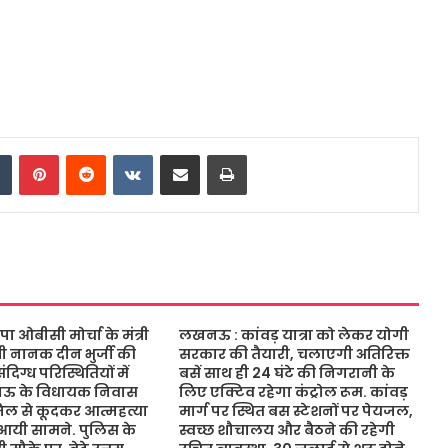
dIn
Tumblr
Pinterest
Reddit
VKontakte
Share via Email
Print
ओबीसी मोर्चा के मंत्री
लखनऊ : कांवड़ यात्रा को लेकर योगी
ंत्री नानक दीन भुर्जी की
सरकार की तैयारी, चलाएगी अतिरिक्त
िग्ध परिस्थितियों में
बसें साथ ही 24 घंटे की निगरानी के
नऊ के विधायक निवास
लिए एक्टिव रहेगा कंट्रोल रूम. कांवड़
जिल से कूदकर आत्महत्या
मार्ग पर स्थित बस स्टेशनों पर पेयजल,
आयी सामने. पुलिस के
स्वच्छ शौचालय और बैठने की रहेगी