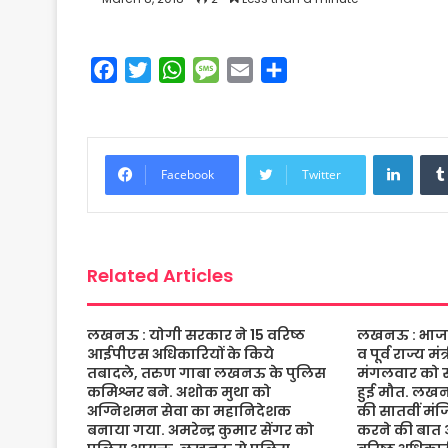
F
T
W
M
E
S
a
w
h
e
m
h
c
i
a
s
a
a
e
t
t
s
i
r
Linke
b
t
s
a
l
e
Facebook
Twitter
o
e
A
g
o
r
p
e
k
p
Related Articles
लखनऊ : योगी सरकार ने 15 वरिष्ठ
लखनऊ : भाजपा 
आईपीएस अधिकारियों के किये
व पूर्व राज्य म
तबादले, तरुण गाबा लखनऊ के पुलिस
मंगलवार को संद
कमिश्नर बने. अशोक मुथा को
हुई मौत. लख
अग्निशमन सेवा का महानिदेशक
की सातवीं मं
बनाया गया. अमरेन्द्र कुमार सेंगर को
करने की बात 