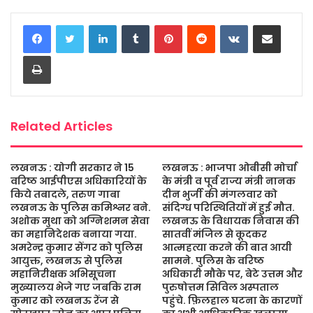
c
i
a
s
a
a
LinkedIn
Tumblr
Pinterest
Reddit
VKontakte
Share via Email
e
t
t
s
i
r
b
t
s
a
l
e
Print
o
e
A
g
o
r
p
e
k
p
Related Articles
लखनऊ : योगी सरकार ने 15
लखनऊ : भाजपा ओबीसी मोर्चा
वरिष्ठ आईपीएस अधिकारियों के
के मंत्री व पूर्व राज्य मंत्री नानक
किये तबादले, तरुण गाबा
दीन भुर्जी की मंगलवार को
लखनऊ के पुलिस कमिश्नर बने.
संदिग्ध परिस्थितियों में हुई मौत.
अशोक मुथा को अग्निशमन सेवा
लखनऊ के विधायक निवास की
का महानिदेशक बनाया गया.
सातवीं मंजिल से कूदकर
अमरेन्द्र कुमार सेंगर को पुलिस
आत्महत्या करने की बात आयी
आयुक्त, लखनऊ से पुलिस
सामने. पुलिस के वरिष्ठ
महानिरीक्षक अभिसूचना
अधिकारी मौके पर, बेटे उत्तम और
मुख्यालय भेजे गए जबकि राम
पुरुषोत्तम सिविल अस्पताल
कुमार को लखनऊ रेंज से
पहुंचे. फ़िलहाल घटना के कारणों