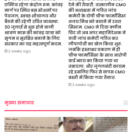
एक्टिव रहेगा कंट्रोल रूम. कांवड़
देने की तैयारी. तत्कालीन CMO
मार्ग पर स्थित बस स्टेशनों पर
की अध्यक्षता में गठित जांच
पेयजल, स्वच्छ शौचालय और
कमेटी के दोषी चीफ फार्मासिस्ट
बैठने की रहेगी उचित व्यवस्था.
अजय मिश्र को बचाने में उतरा
30 जुलाई से शुरू होने वाली
सिस्टम. CMO ने दिया क्लीन
श्रावण मास की कांवड़ यात्रा को
चिट तो अब अपर महानिदेशक ने
सुगम व सुरक्षित बनाने के लिए
नयी जांच कमेटी गठित कर
सरकार का यह महत्वपूर्ण कदम.
लीपापोती का खेल किया शुरू.
जबकि हस्ताक्षर प्रकरण में ही
2 weeks ago
चीफ फार्मासिस्ट के साथ आरोपी
वार्ड ब्वाय का किया गया था
तबादला. और जुगलबंदी कायम
रहे इसलिए फिर से वापस CMO
बस्ती में किया गया तैनात.
2 weeks ago
मुख्या समाचार