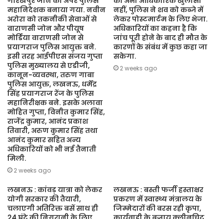
गोरखपुर जोन का अपर पुलिस
का अभी आधिकारिक खुलासा
महानिदेशक बनाया गया. नवीन
नहीं, पुलिस ने शव को कब्जे में
अरोरा को तकनीकी सेवाओं से
लेकर पोस्टमार्टम के लिए भेजा.
वाराणसी जोन और पीयूष
अधिकारियों का कहना है कि
मोर्डिया वाराणसी जोन से
जांच पूरी होने के बाद ही मौत के
प्रयागराज पुलिस आयुक्त बने.
कारणों के संबंध में कुछ कहा जा
इसी तरह आईपीएस संजय गुप्ता
सकेगा.
पुलिस मुख्यालय से एडीजी,
2 weeks ago
कानून-व्यवस्था, तरुण गाबा
पुलिस आयुक्त, लखनऊ, धर्मेंद्र
सिंह प्रयागराज रेंज के पुलिस
महानिरीक्षक बने. इसके अलावा
मोहित गुप्ता, विनीत कुमार सिंह,
राजेंद्र कुमार, आनंद प्रकाश
तिवारी, अरुण कुमार सिंह तथा
आनंद कुमार सहित अन्य
अधिकारियों को भी नई तैनाती
मिली.
2 weeks ago
लखनऊ : कांवड़ यात्रा को लेकर
लखनऊ : बस्ती फर्जी हस्ताक्षर
योगी सरकार की तैयारी,
प्रकरण में स्वास्थ्य मंत्रालय के
चलाएगी अतिरिक्त बसें साथ ही
जिम्मेदारों की बरस रही कृपा,
24 घंटे की निगरानी के लिए
कार्यवाही के बजाय क्लीनचिट