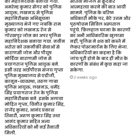
का महानिदेशक बनाया गया.
सातवीं मंजिल से कूदकर
अमरेन्द्र कुमार सेंगर को पुलिस
आत्महत्या करने की बात आयी
आयुक्त, लखनऊ से पुलिस
सामने. पुलिस के वरिष्ठ
महानिरीक्षक अभिसूचना
अधिकारी मौके पर, बेटे उत्तम और
मुख्यालय भेजे गए जबकि राम
पुरुषोत्तम सिविल अस्पताल
कुमार को लखनऊ रेंज से
पहुंचे. फ़िलहाल घटना के कारणों
गोरखपुर जोन का अपर पुलिस
का अभी आधिकारिक खुलासा
महानिदेशक बनाया गया. नवीन
नहीं, पुलिस ने शव को कब्जे में
अरोरा को तकनीकी सेवाओं से
लेकर पोस्टमार्टम के लिए भेजा.
वाराणसी जोन और पीयूष
अधिकारियों का कहना है कि
मोर्डिया वाराणसी जोन से
जांच पूरी होने के बाद ही मौत के
प्रयागराज पुलिस आयुक्त बने.
कारणों के संबंध में कुछ कहा जा
इसी तरह आईपीएस संजय गुप्ता
सकेगा.
पुलिस मुख्यालय से एडीजी,
2 weeks ago
कानून-व्यवस्था, तरुण गाबा
पुलिस आयुक्त, लखनऊ, धर्मेंद्र
सिंह प्रयागराज रेंज के पुलिस
महानिरीक्षक बने. इसके अलावा
मोहित गुप्ता, विनीत कुमार सिंह,
राजेंद्र कुमार, आनंद प्रकाश
तिवारी, अरुण कुमार सिंह तथा
आनंद कुमार सहित अन्य
अधिकारियों को भी नई तैनाती
मिली.