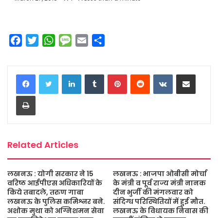
F
T
W
M
E
S
a
w
h
e
m
h
c
i
a
s
a
a
LinkedIn
Tumblr
Pinterest
Reddit
VKontakte
Share via Email
e
t
t
s
i
r
b
t
s
a
l
e
Print
o
e
A
g
o
r
p
e
k
p
Related Articles
लखनऊ : योगी सरकार ने 15
लखनऊ : भाजपा ओबीसी मोर्चा
वरिष्ठ आईपीएस अधिकारियों के
के मंत्री व पूर्व राज्य मंत्री नानक
किये तबादले, तरुण गाबा
दीन भुर्जी की मंगलवार को
लखनऊ के पुलिस कमिश्नर बने.
संदिग्ध परिस्थितियों में हुई मौत.
अशोक मुथा को अग्निशमन सेवा
लखनऊ के विधायक निवास की