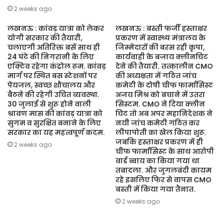
2 weeks ago
लखनऊ : कांवड़ यात्रा को लेकर
लखनऊ : बस्ती फर्जी हस्ताक्षर
योगी सरकार की तैयारी,
प्रकरण में स्वास्थ्य मंत्रालय के
चलाएगी अतिरिक्त बसें साथ ही
जिम्मेदारों की बरस रही कृपा,
24 घंटे की निगरानी के लिए
कार्यवाही के बजाय क्लीनचिट
एक्टिव रहेगा कंट्रोल रूम. कांवड़
देने की तैयारी. तत्कालीन CMO
मार्ग पर स्थित बस स्टेशनों पर
की अध्यक्षता में गठित जांच
पेयजल, स्वच्छ शौचालय और
कमेटी के दोषी चीफ फार्मासिस्ट
बैठने की रहेगी उचित व्यवस्था.
अजय मिश्र को बचाने में उतरा
30 जुलाई से शुरू होने वाली
सिस्टम. CMO ने दिया क्लीन
श्रावण मास की कांवड़ यात्रा को
चिट तो अब अपर महानिदेशक ने
सुगम व सुरक्षित बनाने के लिए
नयी जांच कमेटी गठित कर
सरकार का यह महत्वपूर्ण कदम.
लीपापोती का खेल किया शुरू.
जबकि हस्ताक्षर प्रकरण में ही
2 weeks ago
चीफ फार्मासिस्ट के साथ आरोपी
वार्ड ब्वाय का किया गया था
तबादला. और जुगलबंदी कायम
रहे इसलिए फिर से वापस CMO
बस्ती में किया गया तैनात.
2 weeks ago