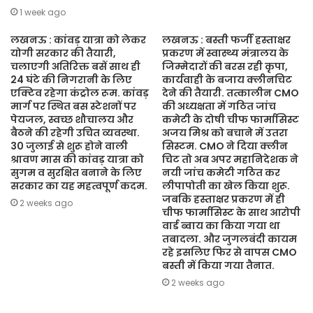
1 week ago
लखनऊ : कांवड़ यात्रा को लेकर
लखनऊ : बस्ती फर्जी हस्ताक्षर
योगी सरकार की तैयारी,
प्रकरण में स्वास्थ्य मंत्रालय के
चलाएगी अतिरिक्त बसें साथ ही
जिम्मेदारों की बरस रही कृपा,
24 घंटे की निगरानी के लिए
कार्यवाही के बजाय क्लीनचिट
एक्टिव रहेगा कंट्रोल रूम. कांवड़
देने की तैयारी. तत्कालीन CMO
मार्ग पर स्थित बस स्टेशनों पर
की अध्यक्षता में गठित जांच
पेयजल, स्वच्छ शौचालय और
कमेटी के दोषी चीफ फार्मासिस्ट
बैठने की रहेगी उचित व्यवस्था.
अजय मिश्र को बचाने में उतरा
30 जुलाई से शुरू होने वाली
सिस्टम. CMO ने दिया क्लीन
श्रावण मास की कांवड़ यात्रा को
चिट तो अब अपर महानिदेशक ने
सुगम व सुरक्षित बनाने के लिए
नयी जांच कमेटी गठित कर
सरकार का यह महत्वपूर्ण कदम.
लीपापोती का खेल किया शुरू.
जबकि हस्ताक्षर प्रकरण में ही
2 weeks ago
चीफ फार्मासिस्ट के साथ आरोपी
वार्ड ब्वाय का किया गया था
तबादला. और जुगलबंदी कायम
रहे इसलिए फिर से वापस CMO
बस्ती में किया गया तैनात.
2 weeks ago