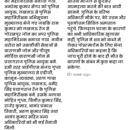
का महानिदेशक बनाया गया.
सातवीं मंजिल से कूदकर
अमरेन्द्र कुमार सेंगर को पुलिस
आत्महत्या करने की बात आयी
आयुक्त, लखनऊ से पुलिस
सामने. पुलिस के वरिष्ठ
महानिरीक्षक अभिसूचना
अधिकारी मौके पर, बेटे उत्तम और
मुख्यालय भेजे गए जबकि राम
पुरुषोत्तम सिविल अस्पताल
कुमार को लखनऊ रेंज से
पहुंचे. फ़िलहाल घटना के कारणों
गोरखपुर जोन का अपर पुलिस
का अभी आधिकारिक खुलासा
महानिदेशक बनाया गया. नवीन
नहीं, पुलिस ने शव को कब्जे में
अरोरा को तकनीकी सेवाओं से
लेकर पोस्टमार्टम के लिए भेजा.
वाराणसी जोन और पीयूष
अधिकारियों का कहना है कि
मोर्डिया वाराणसी जोन से
जांच पूरी होने के बाद ही मौत के
प्रयागराज पुलिस आयुक्त बने.
कारणों के संबंध में कुछ कहा जा
इसी तरह आईपीएस संजय गुप्ता
सकेगा.
पुलिस मुख्यालय से एडीजी,
1 week ago
कानून-व्यवस्था, तरुण गाबा
पुलिस आयुक्त, लखनऊ, धर्मेंद्र
सिंह प्रयागराज रेंज के पुलिस
महानिरीक्षक बने. इसके अलावा
मोहित गुप्ता, विनीत कुमार सिंह,
राजेंद्र कुमार, आनंद प्रकाश
तिवारी, अरुण कुमार सिंह तथा
आनंद कुमार सहित अन्य
अधिकारियों को भी नई तैनाती
मिली.