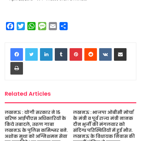
F
T
W
M
E
S
a
w
h
e
m
h
c
i
a
s
a
a
LinkedIn
Tumblr
Pinterest
Reddit
VKontakte
Share via Email
e
t
t
s
i
r
b
t
s
a
l
e
Print
o
e
A
g
o
r
p
e
k
p
Related Articles
लखनऊ : योगी सरकार ने 15
लखनऊ : भाजपा ओबीसी मोर्चा
वरिष्ठ आईपीएस अधिकारियों के
के मंत्री व पूर्व राज्य मंत्री नानक
किये तबादले, तरुण गाबा
दीन भुर्जी की मंगलवार को
लखनऊ के पुलिस कमिश्नर बने.
संदिग्ध परिस्थितियों में हुई मौत.
अशोक मुथा को अग्निशमन सेवा
लखनऊ के विधायक निवास की