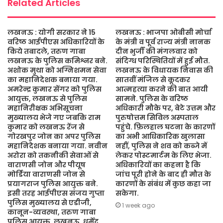
Related Articles
लखनऊ : योगी सरकार ने 15
लखनऊ : भाजपा ओबीसी मोर्चा
वरिष्ठ आईपीएस अधिकारियों के
के मंत्री व पूर्व राज्य मंत्री नानक
किये तबादले, तरुण गाबा
दीन भुर्जी की मंगलवार को
लखनऊ के पुलिस कमिश्नर बने.
संदिग्ध परिस्थितियों में हुई मौत.
अशोक मुथा को अग्निशमन सेवा
लखनऊ के विधायक निवास की
का महानिदेशक बनाया गया.
सातवीं मंजिल से कूदकर
अमरेन्द्र कुमार सेंगर को पुलिस
आत्महत्या करने की बात आयी
आयुक्त, लखनऊ से पुलिस
सामने. पुलिस के वरिष्ठ
महानिरीक्षक अभिसूचना
अधिकारी मौके पर, बेटे उत्तम और
मुख्यालय भेजे गए जबकि राम
पुरुषोत्तम सिविल अस्पताल
कुमार को लखनऊ रेंज से
पहुंचे. फ़िलहाल घटना के कारणों
गोरखपुर जोन का अपर पुलिस
का अभी आधिकारिक खुलासा
महानिदेशक बनाया गया. नवीन
नहीं, पुलिस ने शव को कब्जे में
अरोरा को तकनीकी सेवाओं से
लेकर पोस्टमार्टम के लिए भेजा.
वाराणसी जोन और पीयूष
अधिकारियों का कहना है कि
मोर्डिया वाराणसी जोन से
जांच पूरी होने के बाद ही मौत के
प्रयागराज पुलिस आयुक्त बने.
कारणों के संबंध में कुछ कहा जा
इसी तरह आईपीएस संजय गुप्ता
सकेगा.
पुलिस मुख्यालय से एडीजी,
1 week ago
कानून-व्यवस्था, तरुण गाबा
पुलिस आयुक्त, लखनऊ, धर्मेंद्र