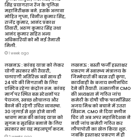
सिंह प्रयागराज रेंज के पुलिस
महानिरीक्षक बने. इसके अलावा
मोहित गुप्ता, विनीत कुमार सिंह,
राजेंद्र कुमार, आनंद प्रकाश
तिवारी, अरुण कुमार सिंह तथा
आनंद कुमार सहित अन्य
अधिकारियों को भी नई तैनाती
मिली.
1 week ago
लखनऊ : कांवड़ यात्रा को लेकर
लखनऊ : बस्ती फर्जी हस्ताक्षर
योगी सरकार की तैयारी,
प्रकरण में स्वास्थ्य मंत्रालय के
चलाएगी अतिरिक्त बसें साथ ही
जिम्मेदारों की बरस रही कृपा,
24 घंटे की निगरानी के लिए
कार्यवाही के बजाय क्लीनचिट
एक्टिव रहेगा कंट्रोल रूम. कांवड़
देने की तैयारी. तत्कालीन CMO
मार्ग पर स्थित बस स्टेशनों पर
की अध्यक्षता में गठित जांच
पेयजल, स्वच्छ शौचालय और
कमेटी के दोषी चीफ फार्मासिस्ट
बैठने की रहेगी उचित व्यवस्था.
अजय मिश्र को बचाने में उतरा
30 जुलाई से शुरू होने वाली
सिस्टम. CMO ने दिया क्लीन
श्रावण मास की कांवड़ यात्रा को
चिट तो अब अपर महानिदेशक ने
सुगम व सुरक्षित बनाने के लिए
नयी जांच कमेटी गठित कर
सरकार का यह महत्वपूर्ण कदम.
लीपापोती का खेल किया शुरू.
जबकि हस्ताक्षर प्रकरण में ही
2 weeks ago