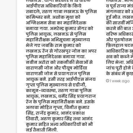
लखनऊ : योगी सरकार ने 15 वरिष्ठ
लखनऊ : भाजपा 
आईपीएस अधिकारियों के किये
व पूर्व राज्य म
तबादले, तरुण गाबा लखनऊ के पुलिस
मंगलवार को संद
कमिश्नर बने. अशोक मुथा को
हुई मौत. लख
अग्निशमन सेवा का महानिदेशक
की सातवीं मं
बनाया गया. अमरेन्द्र कुमार सेंगर को
करने की बात 
पुलिस आयुक्त, लखनऊ से पुलिस
वरिष्ठ अधिकारी
महानिरीक्षक अभिसूचना मुख्यालय
और पुरुषोत्तम
भेजे गए जबकि राम कुमार को
फ़िलहाल घटना
लखनऊ रेंज से गोरखपुर जोन का अपर
आधिकारिक खुल
पुलिस महानिदेशक बनाया गया.
शव को कब्जे मे
नवीन अरोरा को तकनीकी सेवाओं से
लिए भेजा. अधि
वाराणसी जोन और पीयूष मोर्डिया
जांच पूरी होने
वाराणसी जोन से प्रयागराज पुलिस
के संबंध में क
आयुक्त बने. इसी तरह आईपीएस संजय
1 week ago
गुप्ता पुलिस मुख्यालय से एडीजी,
कानून-व्यवस्था, तरुण गाबा पुलिस
आयुक्त, लखनऊ, धर्मेंद्र सिंह प्रयागराज
रेंज के पुलिस महानिरीक्षक बने. इसके
अलावा मोहित गुप्ता, विनीत कुमार
सिंह, राजेंद्र कुमार, आनंद प्रकाश
तिवारी, अरुण कुमार सिंह तथा आनंद
कुमार सहित अन्य अधिकारियों को भी
नई तैनाती मिली.