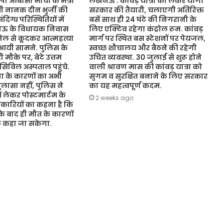
ओबीसी मोर्चा के मंत्री
लखनऊ : कांवड़ यात्रा को लेकर योगी
ंत्री नानक दीन भुर्जी की
सरकार की तैयारी, चलाएगी अतिरिक्त
िग्ध परिस्थितियों में
बसें साथ ही 24 घंटे की निगरानी के
नऊ के विधायक निवास
लिए एक्टिव रहेगा कंट्रोल रूम. कांवड़
जिल से कूदकर आत्महत्या
मार्ग पर स्थित बस स्टेशनों पर पेयजल,
आयी सामने. पुलिस के
स्वच्छ शौचालय और बैठने की रहेगी
 मौके पर, बेटे उत्तम
उचित व्यवस्था. 30 जुलाई से शुरू होने
 सिविल अस्पताल पहुंचे.
वाली श्रावण मास की कांवड़ यात्रा को
 के कारणों का अभी
सुगम व सुरक्षित बनाने के लिए सरकार
ासा नहीं, पुलिस ने
का यह महत्वपूर्ण कदम.
ं लेकर पोस्टमार्टम के
2 weeks ago
कारियों का कहना है कि
 के बाद ही मौत के कारणों
ुछ कहा जा सकेगा.