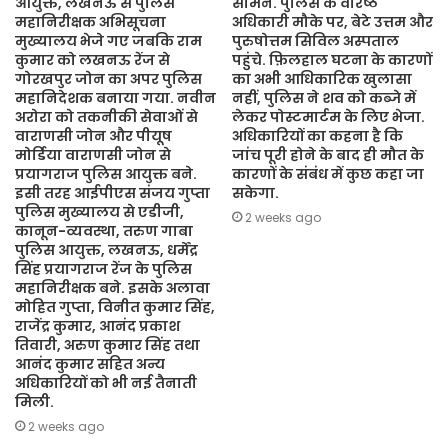
आयुक्त, लखनऊ से पुलिस
सामने. पुलिस के वरिष्ठ
महानिरीक्षक अभिसूचना
अधिकारी मौके पर, बेटे उत्तम और
मुख्यालय भेजे गए जबकि राम
पुरुषोत्तम सिविल अस्पताल
कुमार को लखनऊ रेंज से
पहुंचे. फ़िलहाल घटना के कारणों
गोरखपुर जोन का अपर पुलिस
का अभी आधिकारिक खुलासा
महानिदेशक बनाया गया. नवीन
नहीं, पुलिस ने शव को कब्जे में
अरोरा को तकनीकी सेवाओं से
लेकर पोस्टमार्टम के लिए भेजा.
वाराणसी जोन और पीयूष
अधिकारियों का कहना है कि
मोर्डिया वाराणसी जोन से
जांच पूरी होने के बाद ही मौत के
प्रयागराज पुलिस आयुक्त बने.
कारणों के संबंध में कुछ कहा जा
इसी तरह आईपीएस संजय गुप्ता
सकेगा.
पुलिस मुख्यालय से एडीजी,
2 weeks ago
कानून-व्यवस्था, तरुण गाबा
पुलिस आयुक्त, लखनऊ, धर्मेंद्र
सिंह प्रयागराज रेंज के पुलिस
महानिरीक्षक बने. इसके अलावा
मोहित गुप्ता, विनीत कुमार सिंह,
राजेंद्र कुमार, आनंद प्रकाश
तिवारी, अरुण कुमार सिंह तथा
आनंद कुमार सहित अन्य
अधिकारियों को भी नई तैनाती
मिली.
2 weeks ago