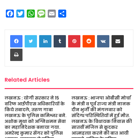
F
T
W
M
E
S
a
w
h
e
m
h
c
i
a
s
a
a
LinkedIn
Tumblr
Pinterest
Reddit
VKontakte
Share via Email
e
t
t
s
i
r
b
t
s
a
l
e
Print
o
e
A
g
o
r
p
e
k
p
Related Articles
लखनऊ : योगी सरकार ने 15
लखनऊ : भाजपा ओबीसी मोर्चा
वरिष्ठ आईपीएस अधिकारियों के
के मंत्री व पूर्व राज्य मंत्री नानक
किये तबादले, तरुण गाबा
दीन भुर्जी की मंगलवार को
लखनऊ के पुलिस कमिश्नर बने.
संदिग्ध परिस्थितियों में हुई मौत.
अशोक मुथा को अग्निशमन सेवा
लखनऊ के विधायक निवास की
का महानिदेशक बनाया गया.
सातवीं मंजिल से कूदकर
अमरेन्द्र कुमार सेंगर को पुलिस
आत्महत्या करने की बात आयी