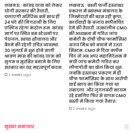
लखनऊ : कांवड़ यात्रा को लेकर
लखनऊ : बस्ती फर्जी हस्ताक्षर
योगी सरकार की तैयारी,
प्रकरण में स्वास्थ्य मंत्रालय के
चलाएगी अतिरिक्त बसें साथ ही
जिम्मेदारों की बरस रही कृपा,
24 घंटे की निगरानी के लिए
कार्यवाही के बजाय क्लीनचिट
एक्टिव रहेगा कंट्रोल रूम. कांवड़
देने की तैयारी. तत्कालीन CMO
मार्ग पर स्थित बस स्टेशनों पर
की अध्यक्षता में गठित जांच
पेयजल, स्वच्छ शौचालय और
कमेटी के दोषी चीफ फार्मासिस्ट
बैठने की रहेगी उचित व्यवस्था.
अजय मिश्र को बचाने में उतरा
30 जुलाई से शुरू होने वाली
सिस्टम. CMO ने दिया क्लीन
श्रावण मास की कांवड़ यात्रा को
चिट तो अब अपर महानिदेशक ने
सुगम व सुरक्षित बनाने के लिए
नयी जांच कमेटी गठित कर
सरकार का यह महत्वपूर्ण कदम.
लीपापोती का खेल किया शुरू.
जबकि हस्ताक्षर प्रकरण में ही
2 weeks ago
चीफ फार्मासिस्ट के साथ आरोपी
वार्ड ब्वाय का किया गया था
तबादला. और जुगलबंदी कायम
रहे इसलिए फिर से वापस CMO
बस्ती में किया गया तैनात.
2 weeks ago
मुख्या समाचार