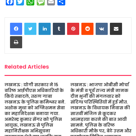
F
T
W
M
E
S
a
w
h
e
m
h
c
i
a
s
a
a
LinkedIn
Tumblr
Pinterest
Reddit
VKontakte
Share via Email
e
t
t
s
i
r
b
t
s
a
l
e
Print
o
e
A
g
o
r
p
e
k
p
Related Articles
लखनऊ : योगी सरकार ने 15
लखनऊ : भाजपा ओबीसी मोर्चा
वरिष्ठ आईपीएस अधिकारियों के
के मंत्री व पूर्व राज्य मंत्री नानक
किये तबादले, तरुण गाबा
दीन भुर्जी की मंगलवार को
लखनऊ के पुलिस कमिश्नर बने.
संदिग्ध परिस्थितियों में हुई मौत.
अशोक मुथा को अग्निशमन सेवा
लखनऊ के विधायक निवास की
का महानिदेशक बनाया गया.
सातवीं मंजिल से कूदकर
अमरेन्द्र कुमार सेंगर को पुलिस
आत्महत्या करने की बात आयी
आयुक्त, लखनऊ से पुलिस
सामने. पुलिस के वरिष्ठ
महानिरीक्षक अभिसूचना
अधिकारी मौके पर, बेटे उत्तम और