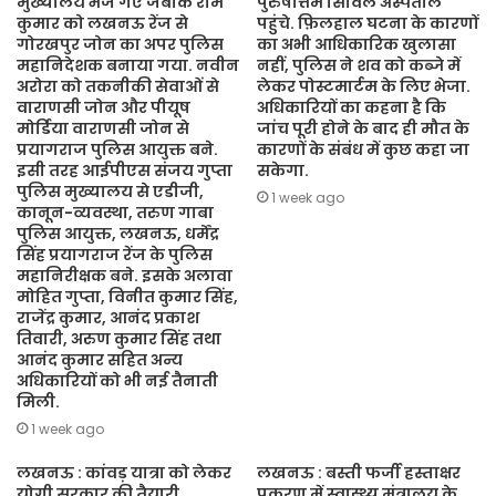
मुख्यालय भेजे गए जबकि राम
पुरुषोत्तम सिविल अस्पताल
कुमार को लखनऊ रेंज से
पहुंचे. फ़िलहाल घटना के कारणों
गोरखपुर जोन का अपर पुलिस
का अभी आधिकारिक खुलासा
महानिदेशक बनाया गया. नवीन
नहीं, पुलिस ने शव को कब्जे में
अरोरा को तकनीकी सेवाओं से
लेकर पोस्टमार्टम के लिए भेजा.
वाराणसी जोन और पीयूष
अधिकारियों का कहना है कि
मोर्डिया वाराणसी जोन से
जांच पूरी होने के बाद ही मौत के
प्रयागराज पुलिस आयुक्त बने.
कारणों के संबंध में कुछ कहा जा
इसी तरह आईपीएस संजय गुप्ता
सकेगा.
पुलिस मुख्यालय से एडीजी,
1 week ago
कानून-व्यवस्था, तरुण गाबा
पुलिस आयुक्त, लखनऊ, धर्मेंद्र
सिंह प्रयागराज रेंज के पुलिस
महानिरीक्षक बने. इसके अलावा
मोहित गुप्ता, विनीत कुमार सिंह,
राजेंद्र कुमार, आनंद प्रकाश
तिवारी, अरुण कुमार सिंह तथा
आनंद कुमार सहित अन्य
अधिकारियों को भी नई तैनाती
मिली.
1 week ago
लखनऊ : कांवड़ यात्रा को लेकर
लखनऊ : बस्ती फर्जी हस्ताक्षर
योगी सरकार की तैयारी,
प्रकरण में स्वास्थ्य मंत्रालय के