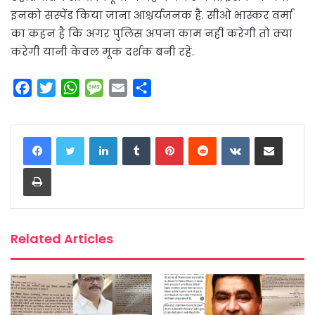
इनको सस्पेंड किया जाना आश्चर्यजनक है. सीओ भास्कर वर्मा
का कहन है कि अगर पुलिस अपना काम नहीं करेगी तो क्या
करेगी यानी केवल मूक दर्शक बनी रहे.
F
T
W
M
E
S
a
w
h
e
m
h
c
i
a
s
a
a
LinkedIn
Tumblr
Pinterest
Reddit
VKontakte
Share via Email
e
t
t
s
i
r
b
t
s
a
l
e
Print
o
e
A
g
o
r
p
e
k
p
Related Articles