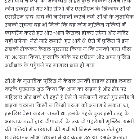
इसी बीच भाजपा के जिलाध्यक्ष सहित कुछ लोकल राजनीतिक
लोग इकट्ठा हो गए और सीओ और एसडीएम के खिलाफ सीओ
एसडीएम हाय-हाय की नारेबाजी करने लगे. सीओ के मुताबिक
उनको सूचना यह भी मिली कि यह लोग मुस्लिम गलियों में
फायरिंग करते हुए और “आज फैसला होकर रहेगा और मंदिर
यहीं बनेगा” जैसे नारे लगाते हुए आये थे. ऐसे में पुलिस ने इन
सबको रोककर केवल पूछताछ किया न कि उनको मारा पीटा
या अभद्रता किया. हालांकि मौके पर एडीएम और अपर पुलिस
अधीक्षक के पहुँचने पर मामला शांत हो गया.
सीओ के मुताबिक़ पुलिस ने केवल उनकी बाइक साइड लगवा
करके पूछताछ शुरू किया कि शाम का टाइम है और रोड पर
महिलाएं और बच्चे भी रहते हैं ऐसे में नारेबाजी करते हुए स्पीड में
बाइक चलाना किसी न किसी घटना को अंजाम दे सकता था,
इसलिए ऐसा करना जरूरी था. इसके पहले कुछ इसी तरह के
अराजक तत्वों द्वारा दीपावली के एक दो पहले भी मुस्लिम बस्ती
की गलियों में नारेबाजी की गयी थी जिससे सबक लेते हुए
एहतियातन सीओ बिधूना ने यह कदम उठाया. इसके अलावा