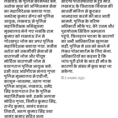
लखनऊ के पुलिस कमिश्नर बने.
संदिग्ध परिस्थितियों में हुई मौत.
अशोक मुथा को अग्निशमन सेवा
लखनऊ के विधायक निवास की
का महानिदेशक बनाया गया.
सातवीं मंजिल से कूदकर
अमरेन्द्र कुमार सेंगर को पुलिस
आत्महत्या करने की बात आयी
आयुक्त, लखनऊ से पुलिस
सामने. पुलिस के वरिष्ठ
महानिरीक्षक अभिसूचना
अधिकारी मौके पर, बेटे उत्तम और
मुख्यालय भेजे गए जबकि राम
पुरुषोत्तम सिविल अस्पताल
कुमार को लखनऊ रेंज से
पहुंचे. फ़िलहाल घटना के कारणों
गोरखपुर जोन का अपर पुलिस
का अभी आधिकारिक खुलासा
महानिदेशक बनाया गया. नवीन
नहीं, पुलिस ने शव को कब्जे में
अरोरा को तकनीकी सेवाओं से
लेकर पोस्टमार्टम के लिए भेजा.
वाराणसी जोन और पीयूष
अधिकारियों का कहना है कि
मोर्डिया वाराणसी जोन से
जांच पूरी होने के बाद ही मौत के
प्रयागराज पुलिस आयुक्त बने.
कारणों के संबंध में कुछ कहा जा
इसी तरह आईपीएस संजय गुप्ता
सकेगा.
पुलिस मुख्यालय से एडीजी,
2 weeks ago
कानून-व्यवस्था, तरुण गाबा
पुलिस आयुक्त, लखनऊ, धर्मेंद्र
सिंह प्रयागराज रेंज के पुलिस
महानिरीक्षक बने. इसके अलावा
मोहित गुप्ता, विनीत कुमार सिंह,
राजेंद्र कुमार, आनंद प्रकाश
तिवारी, अरुण कुमार सिंह तथा
आनंद कुमार सहित अन्य