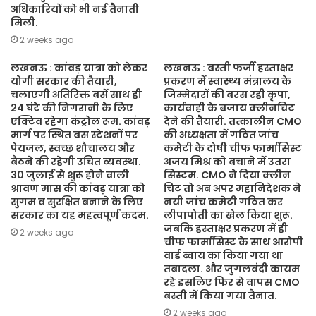
अधिकारियों को भी नई तैनाती
मिली.
2 weeks ago
लखनऊ : कांवड़ यात्रा को लेकर
लखनऊ : बस्ती फर्जी हस्ताक्षर
योगी सरकार की तैयारी,
प्रकरण में स्वास्थ्य मंत्रालय के
चलाएगी अतिरिक्त बसें साथ ही
जिम्मेदारों की बरस रही कृपा,
24 घंटे की निगरानी के लिए
कार्यवाही के बजाय क्लीनचिट
एक्टिव रहेगा कंट्रोल रूम. कांवड़
देने की तैयारी. तत्कालीन CMO
मार्ग पर स्थित बस स्टेशनों पर
की अध्यक्षता में गठित जांच
पेयजल, स्वच्छ शौचालय और
कमेटी के दोषी चीफ फार्मासिस्ट
बैठने की रहेगी उचित व्यवस्था.
अजय मिश्र को बचाने में उतरा
30 जुलाई से शुरू होने वाली
सिस्टम. CMO ने दिया क्लीन
श्रावण मास की कांवड़ यात्रा को
चिट तो अब अपर महानिदेशक ने
सुगम व सुरक्षित बनाने के लिए
नयी जांच कमेटी गठित कर
सरकार का यह महत्वपूर्ण कदम.
लीपापोती का खेल किया शुरू.
जबकि हस्ताक्षर प्रकरण में ही
2 weeks ago
चीफ फार्मासिस्ट के साथ आरोपी
वार्ड ब्वाय का किया गया था
तबादला. और जुगलबंदी कायम
रहे इसलिए फिर से वापस CMO
बस्ती में किया गया तैनात.
2 weeks ago