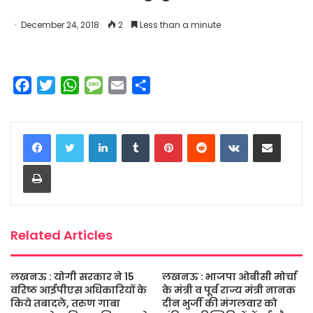
December 24, 2018
2
Less than a minute
F
T
W
M
E
S
a
w
h
e
m
h
c
i
a
s
a
a
LinkedIn
Tumblr
Pinterest
Reddit
VKontakte
Share via Email
e
t
t
s
i
r
b
t
s
a
l
e
Print
o
e
A
g
o
r
p
e
k
p
Related Articles
लखनऊ : योगी सरकार ने 15
लखनऊ : भाजपा ओबीसी मोर्चा
वरिष्ठ आईपीएस अधिकारियों के
के मंत्री व पूर्व राज्य मंत्री नानक
किये तबादले, तरुण गाबा
दीन भुर्जी की मंगलवार को