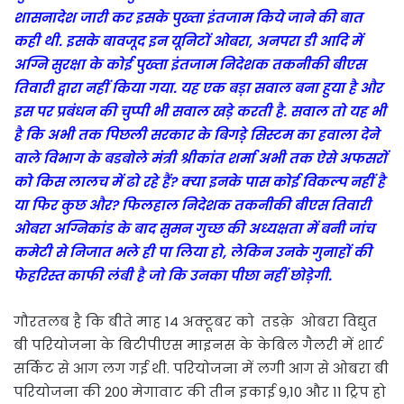
शासनादेश जारी कर इसके पुख्ता इंतजाम किये जाने की बात
कही थी. इसके बावजूद इन यूनिटों ओबरा, अनपरा डी आदि में
अग्नि सुरक्षा के कोई पुख्ता इंतजाम निदेशक तकनीकी बीएस
तिवारी द्वारा नहीं किया गया. यह एक बड़ा सवाल बना हुया है और
इस पर प्रबंधन की चुप्पी भी सवाल खड़े करती है. सवाल तो यह भी
है कि अभी तक पिछली सरकार के बिगड़े सिस्टम का हवाला देने
वाले विभाग के बडबोले मंत्री श्रीकांत शर्मा अभी तक ऐसे अफसरों
को किस लालच में ढो रहे हैं? क्या इनके पास कोई विकल्प नहीं है
या फिर कुछ और? फिलहाल निदेशक तकनीकी बीएस तिवारी
ओबरा अग्निकांड के बाद सुमन गुच्छ की अध्यक्षता में बनी जांच
कमेटी से निजात भले ही पा लिया हो, लेकिन उनके गुनाहों की
फेहरिस्त काफी लंबी है जो कि उनका पीछा नहीं छोड़ेगी.
गौरतलब है कि बीते माह 14 अक्टूबर को तडक़े ओबरा विद्युत
बी परियोजना के बिटीपीएस माइनस के केबिल गैलरी में शार्ट
सर्किट से आग लग गई थी. परियोजना में लगी आग से ओबरा बी
परियोजना की 200 मेगावाट की तीन इकाई 9,10 और 11 ट्रिप हो