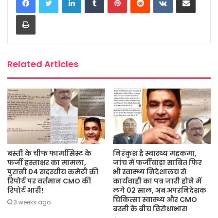
b
t
s
a
l
e
Print
o
e
A
g
o
r
p
e
k
p
Related Articles
बस्ती के चीफ फार्मासिस्ट के
निरंकुश है स्वास्थ्य महकमा,
फर्जी हस्ताक्षर का मामला,
जांच में फर्जीवाड़ा साबित फिर
पुरानी 04 सदस्यीय कमेटी की
भी स्वास्थ्य निदेशालय से
रिपोर्ट पर वर्तमान CMO की
कार्यवाही का पत्र जारी होने में
रिपोर्ट भारी!
लगे 02 साल, अब अपरनिदेशक
चिकित्सा स्वास्थ्य और CMO
3 weeks ago
बस्ती के बीच विरोधाभास