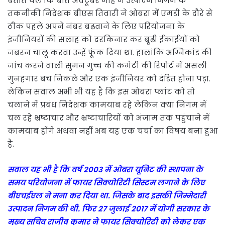
बताते चलें कि बीते अक्टूबर माह में उत्पादन निगम के
तकनीकी निदेशक बीएस तिवारी ने ओबरा में एमडी के दौरे से
ठीक पहले अपने नंबर बढ़वाने के लिए परियोजना के
इंजीनियरों की सलाह को दरकिनार कर बूढ़ी ईकाईयों को
जबरन चालू करवा उन्हें फूंक दिया था. हालांकि अग्निकांड की
जांच करने वाली सुमन गुच्च की कमेटी की रिपोर्ट में असली
गुनहगार बच निकले और एक इंजीनियर को दंडित होना पड़ा.
लेकिन सवाल अभी भी यह है कि इस ओबरा प्लांट को तो
चलाने में प्रबंध निदेशक कामयाब रहे लेकिन क्या निगम में
चल रहे भ्रष्टाचार और भ्रष्टाचारियों को अंजाम तक पहुंचाने में
कामयाब होंगे अथवा नहीं अब यह एक चर्चा का विषय बना हुआ
है.
सवाल यह भी है कि वर्ष 2003 में ओबरा यूनिट की स्थापना के
समय परियोजना में फायर सिक्योरिटी सिस्टम लगाने के लिए
बीएचईएल ने मना कर दिया था. जिसके बाद इसकी जिम्मेदारी
उत्पादन निगम की थी. फिर 27 जुलाई 2017 में योगी सरकार के
मुख्य सचिव राजीव कुमार ने फायर सिक्योरिटी को लेकर एक