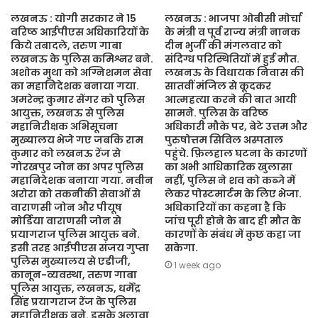
लखनऊ : योगी सरकार ने 15
लखनऊ : भाजपा ओबीसी मोर्चा
वरिष्ठ आईपीएस अधिकारियों के
के मंत्री व पूर्व राज्य मंत्री नानक
किये तबादले, तरुण गाबा
दीन भुर्जी की मंगलवार को
लखनऊ के पुलिस कमिश्नर बने.
संदिग्ध परिस्थितियों में हुई मौत.
अशोक मुथा को अग्निशमन सेवा
लखनऊ के विधायक निवास की
का महानिदेशक बनाया गया.
सातवीं मंजिल से कूदकर
अमरेन्द्र कुमार सेंगर को पुलिस
आत्महत्या करने की बात आयी
आयुक्त, लखनऊ से पुलिस
सामने. पुलिस के वरिष्ठ
महानिरीक्षक अभिसूचना
अधिकारी मौके पर, बेटे उत्तम और
मुख्यालय भेजे गए जबकि राम
पुरुषोत्तम सिविल अस्पताल
कुमार को लखनऊ रेंज से
पहुंचे. फ़िलहाल घटना के कारणों
गोरखपुर जोन का अपर पुलिस
का अभी आधिकारिक खुलासा
महानिदेशक बनाया गया. नवीन
नहीं, पुलिस ने शव को कब्जे में
अरोरा को तकनीकी सेवाओं से
लेकर पोस्टमार्टम के लिए भेजा.
वाराणसी जोन और पीयूष
अधिकारियों का कहना है कि
मोर्डिया वाराणसी जोन से
जांच पूरी होने के बाद ही मौत के
प्रयागराज पुलिस आयुक्त बने.
कारणों के संबंध में कुछ कहा जा
इसी तरह आईपीएस संजय गुप्ता
सकेगा.
पुलिस मुख्यालय से एडीजी,
1 week ago
कानून-व्यवस्था, तरुण गाबा
पुलिस आयुक्त, लखनऊ, धर्मेंद्र
सिंह प्रयागराज रेंज के पुलिस
महानिरीक्षक बने. इसके अलावा