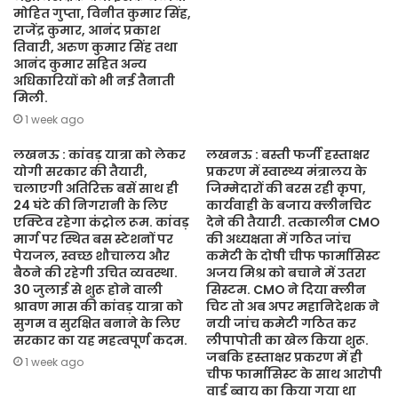
मोहित गुप्ता, विनीत कुमार सिंह,
राजेंद्र कुमार, आनंद प्रकाश
तिवारी, अरुण कुमार सिंह तथा
आनंद कुमार सहित अन्य
अधिकारियों को भी नई तैनाती
मिली.
1 week ago
लखनऊ : कांवड़ यात्रा को लेकर
लखनऊ : बस्ती फर्जी हस्ताक्षर
योगी सरकार की तैयारी,
प्रकरण में स्वास्थ्य मंत्रालय के
चलाएगी अतिरिक्त बसें साथ ही
जिम्मेदारों की बरस रही कृपा,
24 घंटे की निगरानी के लिए
कार्यवाही के बजाय क्लीनचिट
एक्टिव रहेगा कंट्रोल रूम. कांवड़
देने की तैयारी. तत्कालीन CMO
मार्ग पर स्थित बस स्टेशनों पर
की अध्यक्षता में गठित जांच
पेयजल, स्वच्छ शौचालय और
कमेटी के दोषी चीफ फार्मासिस्ट
बैठने की रहेगी उचित व्यवस्था.
अजय मिश्र को बचाने में उतरा
30 जुलाई से शुरू होने वाली
सिस्टम. CMO ने दिया क्लीन
श्रावण मास की कांवड़ यात्रा को
चिट तो अब अपर महानिदेशक ने
सुगम व सुरक्षित बनाने के लिए
नयी जांच कमेटी गठित कर
सरकार का यह महत्वपूर्ण कदम.
लीपापोती का खेल किया शुरू.
जबकि हस्ताक्षर प्रकरण में ही
1 week ago
चीफ फार्मासिस्ट के साथ आरोपी
वार्ड ब्वाय का किया गया था