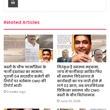
o
e
A
g
o
r
p
e
k
p
Related Articles
बस्ती के चीफ फार्मासिस्ट के
निरंकुश है स्वास्थ्य महकमा,
फर्जी हस्ताक्षर का मामला,
जांच में फर्जीवाड़ा साबित फिर
पुरानी 04 सदस्यीय कमेटी की
भी स्वास्थ्य निदेशालय से
रिपोर्ट पर वर्तमान CMO की
कार्यवाही का पत्र जारी होने में
रिपोर्ट भारी!
लगे 02 साल, अब अपरनिदेशक
चिकित्सा स्वास्थ्य और CMO
3 weeks ago
बस्ती के बीच विरोधाभास
June 20, 2026