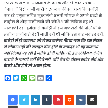
स्टाफ के अलावा नाममात्र के दर्शक और दो-चार पत्रकार
मैदान में दिखे यानी माहौल एकदम फीका. हालांकि कमेंट्री
कर रहे प्रमुख सचिव मुख्यमंत्री एसपी गोयल ने अपने शब्दों से
माहौल में थोड़ा गर्मी लाने की कोशिश की लेकिन वह भी
नाकाफी रही. हमेशा से कमेंट्री में इन अफसरों की पत्नियों की
सक्रीय भागीदारी देखी जाती रही थी जोकि इस बार नदारद रही.
कमेंट्री में ही व्यवस्था को लेकर कमेन्ट किया गया कि इस मैदान
में नौकरशाही की मजबूत टीम होने के बावजूद भी वह ब्यवस्था
नहीं दिखाई पड़ रही है जोकि होनी चाहिए थी. इस स्टेडियम में मैच
कराने के फायदे नहीं लिये गये. यदि मैच के दौरान स्कोर बोर्ड और
कैमरे ऑन होते तो अच्छा होता.
F
T
W
M
E
S
a
w
h
e
m
h
c
i
a
s
a
a
LinkedIn
Tumblr
Pinterest
Reddit
VKontakte
Share via Email
e
t
t
s
i
r
b
t
s
a
l
e
Print