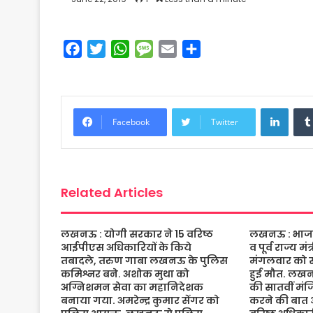
F
T
W
M
E
S
a
w
h
e
m
h
c
i
a
s
a
a
e
t
t
s
i
r
Linke
b
t
s
a
l
e
Facebook
Twitter
o
e
A
g
o
r
p
e
k
p
Related Articles
लखनऊ : योगी सरकार ने 15 वरिष्ठ
लखनऊ : भाजपा 
आईपीएस अधिकारियों के किये
व पूर्व राज्य म
तबादले, तरुण गाबा लखनऊ के पुलिस
मंगलवार को संद
कमिश्नर बने. अशोक मुथा को
हुई मौत. लख
अग्निशमन सेवा का महानिदेशक
की सातवीं मं
बनाया गया. अमरेन्द्र कुमार सेंगर को
करने की बात 