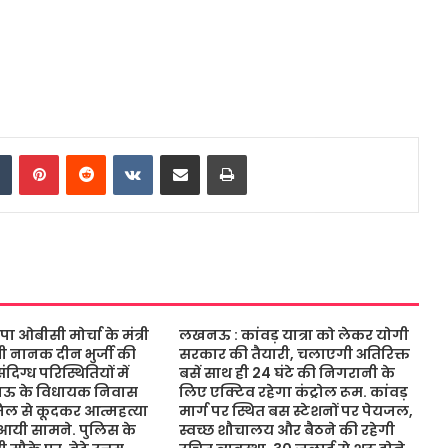
dIn
Tumblr
Pinterest
Reddit
VKontakte
Share via Email
Print
ओबीसी मोर्चा के मंत्री
लखनऊ : कांवड़ यात्रा को लेकर योगी
ंत्री नानक दीन भुर्जी की
सरकार की तैयारी, चलाएगी अतिरिक्त
िग्ध परिस्थितियों में
बसें साथ ही 24 घंटे की निगरानी के
नऊ के विधायक निवास
लिए एक्टिव रहेगा कंट्रोल रूम. कांवड़
जिल से कूदकर आत्महत्या
मार्ग पर स्थित बस स्टेशनों पर पेयजल,
आयी सामने. पुलिस के
स्वच्छ शौचालय और बैठने की रहेगी