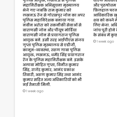
पुलिस आयुक्त, लखनऊ से पुलिस
वरिष्ठ अधिकारी
महानिरीक्षक अभिसूचना मुख्यालय
और पुरुषोत्तम
भेजे गए जबकि राम कुमार को
फ़िलहाल घटना
लखनऊ रेंज से गोरखपुर जोन का अपर
आधिकारिक खुल
पुलिस महानिदेशक बनाया गया.
शव को कब्जे मे
नवीन अरोरा को तकनीकी सेवाओं से
लिए भेजा. अधि
वाराणसी जोन और पीयूष मोर्डिया
जांच पूरी होने
वाराणसी जोन से प्रयागराज पुलिस
के संबंध में क
आयुक्त बने. इसी तरह आईपीएस संजय
1 week ago
गुप्ता पुलिस मुख्यालय से एडीजी,
कानून-व्यवस्था, तरुण गाबा पुलिस
आयुक्त, लखनऊ, धर्मेंद्र सिंह प्रयागराज
रेंज के पुलिस महानिरीक्षक बने. इसके
अलावा मोहित गुप्ता, विनीत कुमार
सिंह, राजेंद्र कुमार, आनंद प्रकाश
तिवारी, अरुण कुमार सिंह तथा आनंद
कुमार सहित अन्य अधिकारियों को भी
नई तैनाती मिली.
1 week ago