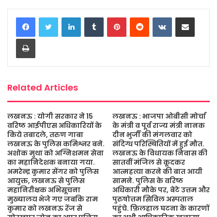
c
i
a
s
a
a
LinkedIn
Tumblr
Pinterest
Reddit
VKontakte
Share via Email
e
t
t
s
i
r
b
t
s
a
l
e
Print
o
e
A
g
o
r
p
e
k
p
Related Articles
लखनऊ : योगी सरकार ने 15
लखनऊ : भाजपा ओबीसी मोर्चा
वरिष्ठ आईपीएस अधिकारियों के
के मंत्री व पूर्व राज्य मंत्री नानक
किये तबादले, तरुण गाबा
दीन भुर्जी की मंगलवार को
लखनऊ के पुलिस कमिश्नर बने.
संदिग्ध परिस्थितियों में हुई मौत.
अशोक मुथा को अग्निशमन सेवा
लखनऊ के विधायक निवास की
का महानिदेशक बनाया गया.
सातवीं मंजिल से कूदकर
अमरेन्द्र कुमार सेंगर को पुलिस
आत्महत्या करने की बात आयी
आयुक्त, लखनऊ से पुलिस
सामने. पुलिस के वरिष्ठ
महानिरीक्षक अभिसूचना
अधिकारी मौके पर, बेटे उत्तम और
मुख्यालय भेजे गए जबकि राम
पुरुषोत्तम सिविल अस्पताल
कुमार को लखनऊ रेंज से
पहुंचे. फ़िलहाल घटना के कारणों