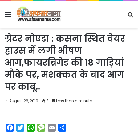
Menu
S
fo
ग्रेटर नोएडा : कसना स्थित वेयर
हाउस में लगी भीषण
आग,फायरब्रिगेड की 18 गाड़ियां
मौके पर, मशक्कत के बाद आग
पर काबू..
August 26, 2019
3
Less than a minute
F
T
W
M
E
S
a
w
h
e
m
h