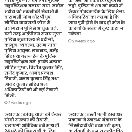
गोरखपुर जोन का अपर पुलिस
का अभी आधिकारिक खुलासा
महानिदेशक बनाया गया. नवीन
नहीं, पुलिस ने शव को कब्जे में
अरोरा को तकनीकी सेवाओं से
लेकर पोस्टमार्टम के लिए भेजा.
वाराणसी जोन और पीयूष
अधिकारियों का कहना है कि
मोर्डिया वाराणसी जोन से
जांच पूरी होने के बाद ही मौत के
प्रयागराज पुलिस आयुक्त बने.
कारणों के संबंध में कुछ कहा जा
इसी तरह आईपीएस संजय गुप्ता
सकेगा.
पुलिस मुख्यालय से एडीजी,
2 weeks ago
कानून-व्यवस्था, तरुण गाबा
पुलिस आयुक्त, लखनऊ, धर्मेंद्र
सिंह प्रयागराज रेंज के पुलिस
महानिरीक्षक बने. इसके अलावा
मोहित गुप्ता, विनीत कुमार सिंह,
राजेंद्र कुमार, आनंद प्रकाश
तिवारी, अरुण कुमार सिंह तथा
आनंद कुमार सहित अन्य
अधिकारियों को भी नई तैनाती
मिली.
2 weeks ago
लखनऊ : कांवड़ यात्रा को लेकर
लखनऊ : बस्ती फर्जी हस्ताक्षर
योगी सरकार की तैयारी,
प्रकरण में स्वास्थ्य मंत्रालय के
चलाएगी अतिरिक्त बसें साथ ही
जिम्मेदारों की बरस रही कृपा,
24 घंटे की निगरानी के लिए
कार्यवाही के बजाय क्लीनचिट