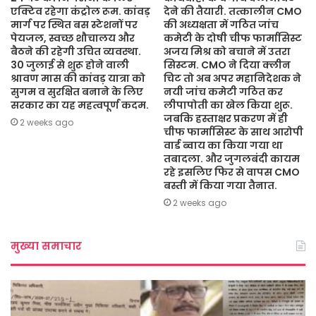
एक्टिव रहेगा कंट्रोल रूम. कांवड़
देने की तैयारी. तत्कालीन CMO
मार्ग पर स्थित बस स्टेशनों पर
की अध्यक्षता में गठित जांच
पेयजल, स्वच्छ शौचालय और
कमेटी के दोषी चीफ फार्मासिस्ट
बैठने की रहेगी उचित व्यवस्था.
अजय मिश्र को बचाने में उतरा
30 जुलाई से शुरू होने वाली
सिस्टम. CMO ने दिया क्लीन
श्रावण मास की कांवड़ यात्रा को
चिट तो अब अपर महानिदेशक ने
सुगम व सुरक्षित बनाने के लिए
नयी जांच कमेटी गठित कर
सरकार का यह महत्वपूर्ण कदम.
लीपापोती का खेल किया शुरू.
जबकि हस्ताक्षर प्रकरण में ही
2 weeks ago
चीफ फार्मासिस्ट के साथ आरोपी
वार्ड ब्वाय का किया गया था
तबादला. और जुगलबंदी कायम
रहे इसलिए फिर से वापस CMO
बस्ती में किया गया तैनात.
2 weeks ago
मुख्या समाचार