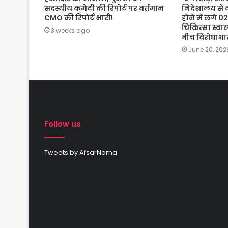
सदस्यीय कमेटी की रिपोर्ट पर वर्तमान
निदेशालय से क
CMO की रिपोर्ट भारी!
होने में लगे
चिकित्सा स्वा
3 weeks ago
बीच विरोधाभ
June 20, 202
Follow us
Tweets by AfsarNama