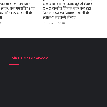
ार्यवाही का पत्र जारी
CMO डा० आर०एस० दूबे से लेकर
 02 साल, अब अपरनिदेशक
CMO राजीव निगम तक चल रहा
स्थ्य और CMO बस्ती के
रिंगमास्टर का सिक्का, बस्ती के
ास
स्वास्थ्य महकमें में लूट
6
June 15, 2026
Join us at Facebook