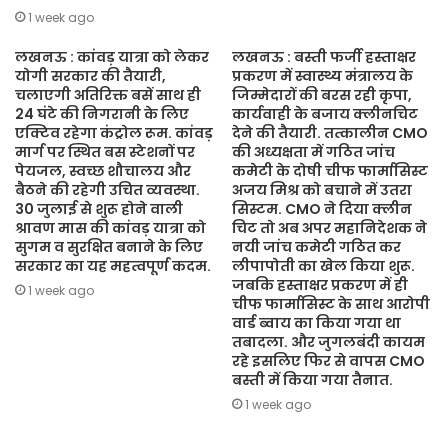
1 week ago
लखनऊ : कांवड़ यात्रा को लेकर
लखनऊ : बस्ती फर्जी हस्ताक्षर
योगी सरकार की तैयारी,
प्रकरण में स्वास्थ्य मंत्रालय के
चलाएगी अतिरिक्त बसें साथ ही
जिम्मेदारों की बरस रही कृपा,
24 घंटे की निगरानी के लिए
कार्यवाही के बजाय क्लीनचिट
एक्टिव रहेगा कंट्रोल रूम. कांवड़
देने की तैयारी. तत्कालीन CMO
मार्ग पर स्थित बस स्टेशनों पर
की अध्यक्षता में गठित जांच
पेयजल, स्वच्छ शौचालय और
कमेटी के दोषी चीफ फार्मासिस्ट
बैठने की रहेगी उचित व्यवस्था.
अजय मिश्र को बचाने में उतरा
30 जुलाई से शुरू होने वाली
सिस्टम. CMO ने दिया क्लीन
श्रावण मास की कांवड़ यात्रा को
चिट तो अब अपर महानिदेशक ने
सुगम व सुरक्षित बनाने के लिए
नयी जांच कमेटी गठित कर
सरकार का यह महत्वपूर्ण कदम.
लीपापोती का खेल किया शुरू.
जबकि हस्ताक्षर प्रकरण में ही
1 week ago
चीफ फार्मासिस्ट के साथ आरोपी
वार्ड ब्वाय का किया गया था
तबादला. और जुगलबंदी कायम
रहे इसलिए फिर से वापस CMO
बस्ती में किया गया तैनात.
1 week ago