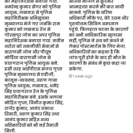
का महानिदेशक बनाया गया.
सातवीं मंजिल से कूदकर
अमरेन्द्र कुमार सेंगर को पुलिस
आत्महत्या करने की बात आयी
आयुक्त, लखनऊ से पुलिस
सामने. पुलिस के वरिष्ठ
महानिरीक्षक अभिसूचना
अधिकारी मौके पर, बेटे उत्तम और
मुख्यालय भेजे गए जबकि राम
पुरुषोत्तम सिविल अस्पताल
कुमार को लखनऊ रेंज से
पहुंचे. फ़िलहाल घटना के कारणों
गोरखपुर जोन का अपर पुलिस
का अभी आधिकारिक खुलासा
महानिदेशक बनाया गया. नवीन
नहीं, पुलिस ने शव को कब्जे में
अरोरा को तकनीकी सेवाओं से
लेकर पोस्टमार्टम के लिए भेजा.
वाराणसी जोन और पीयूष
अधिकारियों का कहना है कि
मोर्डिया वाराणसी जोन से
जांच पूरी होने के बाद ही मौत के
प्रयागराज पुलिस आयुक्त बने.
कारणों के संबंध में कुछ कहा जा
इसी तरह आईपीएस संजय गुप्ता
सकेगा.
पुलिस मुख्यालय से एडीजी,
1 week ago
कानून-व्यवस्था, तरुण गाबा
पुलिस आयुक्त, लखनऊ, धर्मेंद्र
सिंह प्रयागराज रेंज के पुलिस
महानिरीक्षक बने. इसके अलावा
मोहित गुप्ता, विनीत कुमार सिंह,
राजेंद्र कुमार, आनंद प्रकाश
तिवारी, अरुण कुमार सिंह तथा
आनंद कुमार सहित अन्य
अधिकारियों को भी नई तैनाती
मिली.