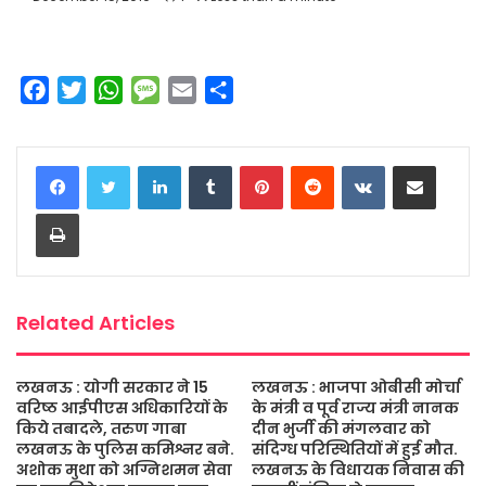
F
T
W
M
E
S
a
w
h
e
m
h
c
i
a
s
a
a
LinkedIn
Tumblr
Pinterest
Reddit
VKontakte
Share via Email
e
t
t
s
i
r
b
t
s
a
l
e
Print
o
e
A
g
o
r
p
e
k
p
Related Articles
लखनऊ : योगी सरकार ने 15
लखनऊ : भाजपा ओबीसी मोर्चा
वरिष्ठ आईपीएस अधिकारियों के
के मंत्री व पूर्व राज्य मंत्री नानक
किये तबादले, तरुण गाबा
दीन भुर्जी की मंगलवार को
लखनऊ के पुलिस कमिश्नर बने.
संदिग्ध परिस्थितियों में हुई मौत.
अशोक मुथा को अग्निशमन सेवा
लखनऊ के विधायक निवास की