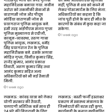
गोरखपुर जोन का अपर पुलिस
का अभी आधिकारिक खुलासा
महानिदेशक बनाया गया. नवीन
नहीं, पुलिस ने शव को कब्जे में
अरोरा को तकनीकी सेवाओं से
लेकर पोस्टमार्टम के लिए भेजा.
वाराणसी जोन और पीयूष
अधिकारियों का कहना है कि
मोर्डिया वाराणसी जोन से
जांच पूरी होने के बाद ही मौत के
प्रयागराज पुलिस आयुक्त बने.
कारणों के संबंध में कुछ कहा जा
इसी तरह आईपीएस संजय गुप्ता
सकेगा.
पुलिस मुख्यालय से एडीजी,
1 week ago
कानून-व्यवस्था, तरुण गाबा
पुलिस आयुक्त, लखनऊ, धर्मेंद्र
सिंह प्रयागराज रेंज के पुलिस
महानिरीक्षक बने. इसके अलावा
मोहित गुप्ता, विनीत कुमार सिंह,
राजेंद्र कुमार, आनंद प्रकाश
तिवारी, अरुण कुमार सिंह तथा
आनंद कुमार सहित अन्य
अधिकारियों को भी नई तैनाती
मिली.
1 week ago
लखनऊ : कांवड़ यात्रा को लेकर
लखनऊ : बस्ती फर्जी हस्ताक्षर
योगी सरकार की तैयारी,
प्रकरण में स्वास्थ्य मंत्रालय के
चलाएगी अतिरिक्त बसें साथ ही
जिम्मेदारों की बरस रही कृपा,
24 घंटे की निगरानी के लिए
कार्यवाही के बजाय क्लीनचिट