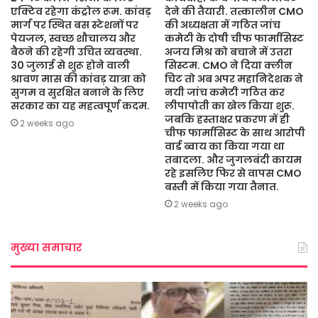
एक्टिव रहेगा कंट्रोल रूम. कांवड़
देने की तैयारी. तत्कालीन CMO
मार्ग पर स्थित बस स्टेशनों पर
की अध्यक्षता में गठित जांच
पेयजल, स्वच्छ शौचालय और
कमेटी के दोषी चीफ फार्मासिस्ट
बैठने की रहेगी उचित व्यवस्था.
अजय मिश्र को बचाने में उतरा
30 जुलाई से शुरू होने वाली
सिस्टम. CMO ने दिया क्लीन
श्रावण मास की कांवड़ यात्रा को
चिट तो अब अपर महानिदेशक ने
सुगम व सुरक्षित बनाने के लिए
नयी जांच कमेटी गठित कर
सरकार का यह महत्वपूर्ण कदम.
लीपापोती का खेल किया शुरू.
जबकि हस्ताक्षर प्रकरण में ही
2 weeks ago
चीफ फार्मासिस्ट के साथ आरोपी
वार्ड ब्वाय का किया गया था
तबादला. और जुगलबंदी कायम
रहे इसलिए फिर से वापस CMO
बस्ती में किया गया तैनात.
2 weeks ago
मुख्या समाचार