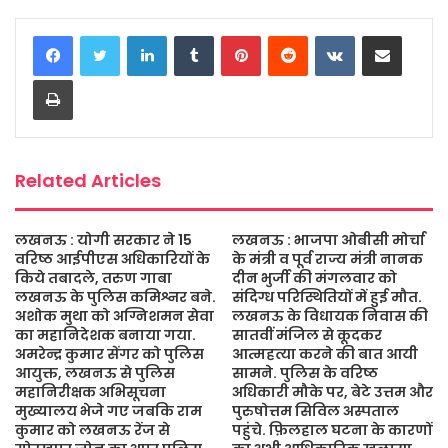
c
i
a
s
a
a
LinkedIn
Tumblr
Pinterest
Reddit
VKontakte
Share via Email
e
t
t
s
i
r
b
t
s
a
l
e
Print
o
e
A
g
o
r
p
e
k
p
Related Articles
लखनऊ : योगी सरकार ने 15
लखनऊ : भाजपा ओबीसी मोर्चा
वरिष्ठ आईपीएस अधिकारियों के
के मंत्री व पूर्व राज्य मंत्री नानक
किये तबादले, तरुण गाबा
दीन भुर्जी की मंगलवार को
लखनऊ के पुलिस कमिश्नर बने.
संदिग्ध परिस्थितियों में हुई मौत.
अशोक मुथा को अग्निशमन सेवा
लखनऊ के विधायक निवास की
का महानिदेशक बनाया गया.
सातवीं मंजिल से कूदकर
अमरेन्द्र कुमार सेंगर को पुलिस
आत्महत्या करने की बात आयी
आयुक्त, लखनऊ से पुलिस
सामने. पुलिस के वरिष्ठ
महानिरीक्षक अभिसूचना
अधिकारी मौके पर, बेटे उत्तम और
मुख्यालय भेजे गए जबकि राम
पुरुषोत्तम सिविल अस्पताल
कुमार को लखनऊ रेंज से
पहुंचे. फ़िलहाल घटना के कारणों