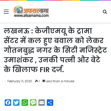
Menu
S
fo
लखनऊ : केजीएमयू के ट्रामा
सेंटर में कल हुए बवाल को लेकर
गौतनबुद्ध नगर के सिटी मजिस्ट्रेट
उमाशंकर , उनकी पत्नी और बेटे
के खिलाफ FIR दर्ज.
February 11, 2020
1
Less than a minute
F
T
W
M
E
S
a
w
h
e
m
h