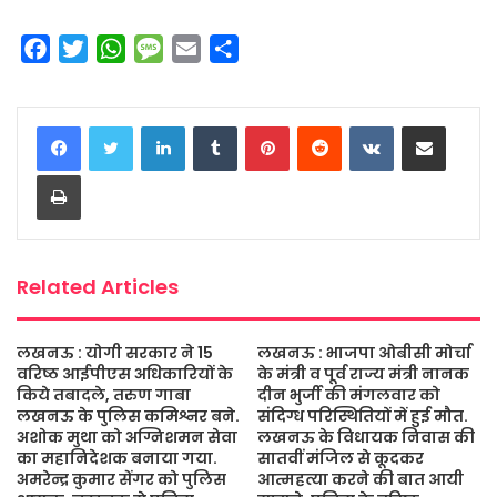
F
T
W
M
E
S
a
w
h
e
m
h
c
i
a
s
a
a
LinkedIn
Tumblr
Pinterest
Reddit
VKontakte
Share via Email
e
t
t
s
i
r
b
t
s
a
l
e
Print
o
e
A
g
o
r
p
e
k
p
Related Articles
लखनऊ : योगी सरकार ने 15
लखनऊ : भाजपा ओबीसी मोर्चा
वरिष्ठ आईपीएस अधिकारियों के
के मंत्री व पूर्व राज्य मंत्री नानक
किये तबादले, तरुण गाबा
दीन भुर्जी की मंगलवार को
लखनऊ के पुलिस कमिश्नर बने.
संदिग्ध परिस्थितियों में हुई मौत.
अशोक मुथा को अग्निशमन सेवा
लखनऊ के विधायक निवास की
का महानिदेशक बनाया गया.
सातवीं मंजिल से कूदकर
अमरेन्द्र कुमार सेंगर को पुलिस
आत्महत्या करने की बात आयी