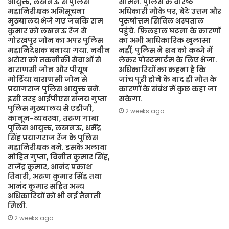
आयुक्त, लखनऊ से पुलिस
सामने. पुलिस के वरिष्ठ
महानिरीक्षक अभिसूचना
अधिकारी मौके पर, बेटे उत्तम और
मुख्यालय भेजे गए जबकि राम
पुरुषोत्तम सिविल अस्पताल
कुमार को लखनऊ रेंज से
पहुंचे. फ़िलहाल घटना के कारणों
गोरखपुर जोन का अपर पुलिस
का अभी आधिकारिक खुलासा
महानिदेशक बनाया गया. नवीन
नहीं, पुलिस ने शव को कब्जे में
अरोरा को तकनीकी सेवाओं से
लेकर पोस्टमार्टम के लिए भेजा.
वाराणसी जोन और पीयूष
अधिकारियों का कहना है कि
मोर्डिया वाराणसी जोन से
जांच पूरी होने के बाद ही मौत के
प्रयागराज पुलिस आयुक्त बने.
कारणों के संबंध में कुछ कहा जा
इसी तरह आईपीएस संजय गुप्ता
सकेगा.
पुलिस मुख्यालय से एडीजी,
2 weeks ago
कानून-व्यवस्था, तरुण गाबा
पुलिस आयुक्त, लखनऊ, धर्मेंद्र
सिंह प्रयागराज रेंज के पुलिस
महानिरीक्षक बने. इसके अलावा
मोहित गुप्ता, विनीत कुमार सिंह,
राजेंद्र कुमार, आनंद प्रकाश
तिवारी, अरुण कुमार सिंह तथा
आनंद कुमार सहित अन्य
अधिकारियों को भी नई तैनाती
मिली.
2 weeks ago