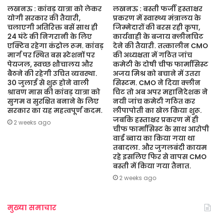
लखनऊ : कांवड़ यात्रा को लेकर
लखनऊ : बस्ती फर्जी हस्ताक्षर
योगी सरकार की तैयारी,
प्रकरण में स्वास्थ्य मंत्रालय के
चलाएगी अतिरिक्त बसें साथ ही
जिम्मेदारों की बरस रही कृपा,
24 घंटे की निगरानी के लिए
कार्यवाही के बजाय क्लीनचिट
एक्टिव रहेगा कंट्रोल रूम. कांवड़
देने की तैयारी. तत्कालीन CMO
मार्ग पर स्थित बस स्टेशनों पर
की अध्यक्षता में गठित जांच
पेयजल, स्वच्छ शौचालय और
कमेटी के दोषी चीफ फार्मासिस्ट
बैठने की रहेगी उचित व्यवस्था.
अजय मिश्र को बचाने में उतरा
30 जुलाई से शुरू होने वाली
सिस्टम. CMO ने दिया क्लीन
श्रावण मास की कांवड़ यात्रा को
चिट तो अब अपर महानिदेशक ने
सुगम व सुरक्षित बनाने के लिए
नयी जांच कमेटी गठित कर
सरकार का यह महत्वपूर्ण कदम.
लीपापोती का खेल किया शुरू.
जबकि हस्ताक्षर प्रकरण में ही
2 weeks ago
चीफ फार्मासिस्ट के साथ आरोपी
वार्ड ब्वाय का किया गया था
तबादला. और जुगलबंदी कायम
रहे इसलिए फिर से वापस CMO
बस्ती में किया गया तैनात.
2 weeks ago
मुख्या समाचार