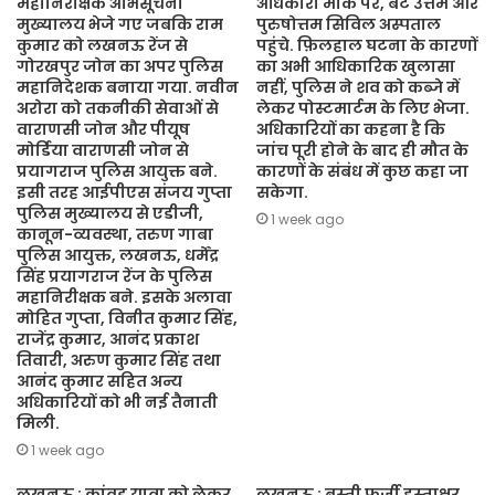
महानिरीक्षक अभिसूचना
अधिकारी मौके पर, बेटे उत्तम और
मुख्यालय भेजे गए जबकि राम
पुरुषोत्तम सिविल अस्पताल
कुमार को लखनऊ रेंज से
पहुंचे. फ़िलहाल घटना के कारणों
गोरखपुर जोन का अपर पुलिस
का अभी आधिकारिक खुलासा
महानिदेशक बनाया गया. नवीन
नहीं, पुलिस ने शव को कब्जे में
अरोरा को तकनीकी सेवाओं से
लेकर पोस्टमार्टम के लिए भेजा.
वाराणसी जोन और पीयूष
अधिकारियों का कहना है कि
मोर्डिया वाराणसी जोन से
जांच पूरी होने के बाद ही मौत के
प्रयागराज पुलिस आयुक्त बने.
कारणों के संबंध में कुछ कहा जा
इसी तरह आईपीएस संजय गुप्ता
सकेगा.
पुलिस मुख्यालय से एडीजी,
1 week ago
कानून-व्यवस्था, तरुण गाबा
पुलिस आयुक्त, लखनऊ, धर्मेंद्र
सिंह प्रयागराज रेंज के पुलिस
महानिरीक्षक बने. इसके अलावा
मोहित गुप्ता, विनीत कुमार सिंह,
राजेंद्र कुमार, आनंद प्रकाश
तिवारी, अरुण कुमार सिंह तथा
आनंद कुमार सहित अन्य
अधिकारियों को भी नई तैनाती
मिली.
1 week ago
लखनऊ : कांवड़ यात्रा को लेकर
लखनऊ : बस्ती फर्जी हस्ताक्षर