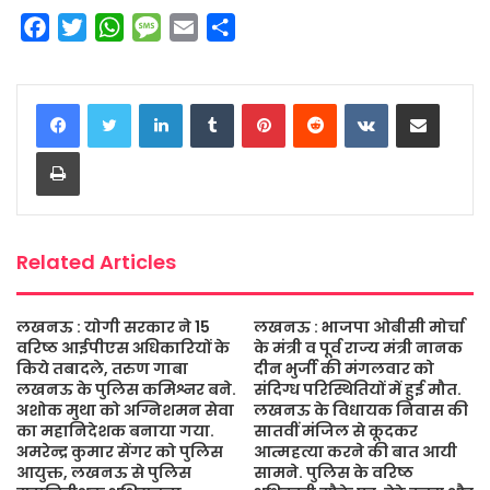
F
T
W
M
E
S
a
w
h
e
m
h
c
i
a
s
a
a
LinkedIn
Tumblr
Pinterest
Reddit
VKontakte
Share via Email
e
t
t
s
i
r
b
t
s
a
l
e
Print
o
e
A
g
o
r
p
e
k
p
Related Articles
लखनऊ : योगी सरकार ने 15
लखनऊ : भाजपा ओबीसी मोर्चा
वरिष्ठ आईपीएस अधिकारियों के
के मंत्री व पूर्व राज्य मंत्री नानक
किये तबादले, तरुण गाबा
दीन भुर्जी की मंगलवार को
लखनऊ के पुलिस कमिश्नर बने.
संदिग्ध परिस्थितियों में हुई मौत.
अशोक मुथा को अग्निशमन सेवा
लखनऊ के विधायक निवास की
का महानिदेशक बनाया गया.
सातवीं मंजिल से कूदकर
अमरेन्द्र कुमार सेंगर को पुलिस
आत्महत्या करने की बात आयी
आयुक्त, लखनऊ से पुलिस
सामने. पुलिस के वरिष्ठ