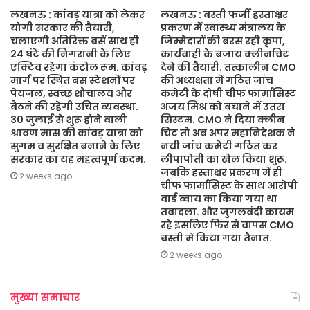
लखनऊ : कांवड़ यात्रा को लेकर
लखनऊ : बस्ती फर्जी हस्ताक्षर
योगी सरकार की तैयारी,
प्रकरण में स्वास्थ्य मंत्रालय के
चलाएगी अतिरिक्त बसें साथ ही
जिम्मेदारों की बरस रही कृपा,
24 घंटे की निगरानी के लिए
कार्यवाही के बजाय क्लीनचिट
एक्टिव रहेगा कंट्रोल रूम. कांवड़
देने की तैयारी. तत्कालीन CMO
मार्ग पर स्थित बस स्टेशनों पर
की अध्यक्षता में गठित जांच
पेयजल, स्वच्छ शौचालय और
कमेटी के दोषी चीफ फार्मासिस्ट
बैठने की रहेगी उचित व्यवस्था.
अजय मिश्र को बचाने में उतरा
30 जुलाई से शुरू होने वाली
सिस्टम. CMO ने दिया क्लीन
श्रावण मास की कांवड़ यात्रा को
चिट तो अब अपर महानिदेशक ने
सुगम व सुरक्षित बनाने के लिए
नयी जांच कमेटी गठित कर
सरकार का यह महत्वपूर्ण कदम.
लीपापोती का खेल किया शुरू.
जबकि हस्ताक्षर प्रकरण में ही
2 weeks ago
चीफ फार्मासिस्ट के साथ आरोपी
वार्ड ब्वाय का किया गया था
तबादला. और जुगलबंदी कायम
रहे इसलिए फिर से वापस CMO
बस्ती में किया गया तैनात.
2 weeks ago
मुख्या समाचार