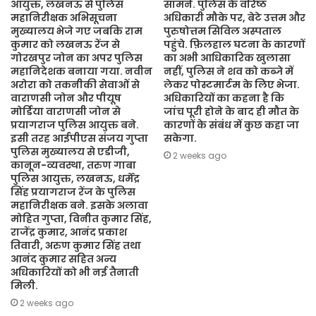
आयुक्त, लखनऊ से पुलिस
सामने. पुलिस के वरिष्ठ
महानिरीक्षक अभिसूचना
अधिकारी मौके पर, बेटे उत्तम और
मुख्यालय भेजे गए जबकि राम
पुरुषोत्तम सिविल अस्पताल
कुमार को लखनऊ रेंज से
पहुंचे. फ़िलहाल घटना के कारणों
गोरखपुर जोन का अपर पुलिस
का अभी आधिकारिक खुलासा
महानिदेशक बनाया गया. नवीन
नहीं, पुलिस ने शव को कब्जे में
अरोरा को तकनीकी सेवाओं से
लेकर पोस्टमार्टम के लिए भेजा.
वाराणसी जोन और पीयूष
अधिकारियों का कहना है कि
मोर्डिया वाराणसी जोन से
जांच पूरी होने के बाद ही मौत के
प्रयागराज पुलिस आयुक्त बने.
कारणों के संबंध में कुछ कहा जा
इसी तरह आईपीएस संजय गुप्ता
सकेगा.
पुलिस मुख्यालय से एडीजी,
2 weeks ago
कानून-व्यवस्था, तरुण गाबा
पुलिस आयुक्त, लखनऊ, धर्मेंद्र
सिंह प्रयागराज रेंज के पुलिस
महानिरीक्षक बने. इसके अलावा
मोहित गुप्ता, विनीत कुमार सिंह,
राजेंद्र कुमार, आनंद प्रकाश
तिवारी, अरुण कुमार सिंह तथा
आनंद कुमार सहित अन्य
अधिकारियों को भी नई तैनाती
मिली.
2 weeks ago