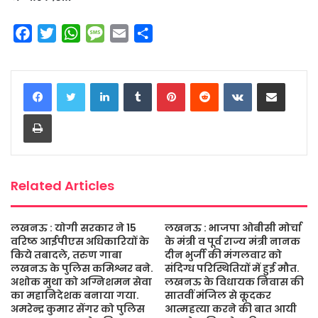
F
T
W
M
E
S
a
w
h
e
m
h
c
i
a
s
a
a
LinkedIn
Tumblr
Pinterest
Reddit
VKontakte
Share via Email
e
t
t
s
i
r
b
t
s
a
l
e
Print
o
e
A
g
o
r
p
e
k
p
Related Articles
लखनऊ : योगी सरकार ने 15
लखनऊ : भाजपा ओबीसी मोर्चा
वरिष्ठ आईपीएस अधिकारियों के
के मंत्री व पूर्व राज्य मंत्री नानक
किये तबादले, तरुण गाबा
दीन भुर्जी की मंगलवार को
लखनऊ के पुलिस कमिश्नर बने.
संदिग्ध परिस्थितियों में हुई मौत.
अशोक मुथा को अग्निशमन सेवा
लखनऊ के विधायक निवास की
का महानिदेशक बनाया गया.
सातवीं मंजिल से कूदकर
अमरेन्द्र कुमार सेंगर को पुलिस
आत्महत्या करने की बात आयी